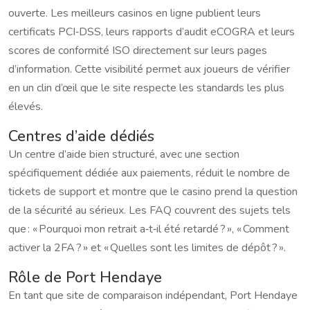
ouverte. Les meilleurs casinos en ligne publient leurs
certificats PCI‑DSS, leurs rapports d’audit eCOGRA et leurs
scores de conformité ISO directement sur leurs pages
d’information. Cette visibilité permet aux joueurs de vérifier
en un clin d’œil que le site respecte les standards les plus
élevés.
Centres d’aide dédiés
Un centre d’aide bien structuré, avec une section
spécifiquement dédiée aux paiements, réduit le nombre de
tickets de support et montre que le casino prend la question
de la sécurité au sérieux. Les FAQ couvrent des sujets tels
que : « Pourquoi mon retrait a‑t‑il été retardé ? », « Comment
activer la 2FA ? » et « Quelles sont les limites de dépôt ? ».
Rôle de Port Hendaye
En tant que site de comparaison indépendant, Port Hendaye