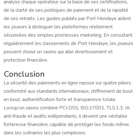
analyse chaque opérateur sur la base de ses certifications,
de la clarté de ses politiques de paiement et de la rapidité
de ses retraits. Les guides publiés par Port Hendaye aident
les joueurs à distinguer les plateformes réellement
sécurisées des simples promesses marketing. En consultant
régulièrement les classements de Port Hendaye, les joueurs
peuvent choisir un casino qui allie divertissement et
protection financière.
Conclusion
La sécurité des paiements en ligne repose sur quatre piliers :
conformité aux standards internationaux, chiffrement de bout
en bout, authentification forte et transparence totale.
Lorsqu’un casino combine PCI‑DSS, ISO 27001, TLS 1.3, IA
anti‑fraude et audits indépendants, il devient une véritable
forteresse financière, capable de protéger les fonds même
dans les scénarios les plus complexes.