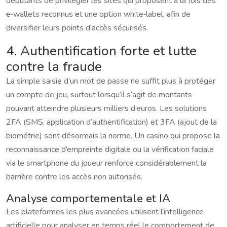
débutants de privilégier les sites qui proposent à la fois des
e‑wallets reconnus et une option white‑label, afin de
diversifier leurs points d’accès sécurisés.
4. Authentification forte et lutte
contre la fraude
La simple saisie d’un mot de passe ne suffit plus à protéger
un compte de jeu, surtout lorsqu’il s’agit de montants
pouvant atteindre plusieurs milliers d’euros. Les solutions
2FA (SMS, application d’authentification) et 3FA (ajout de la
biométrie) sont désormais la norme. Un casino qui propose la
reconnaissance d’empreinte digitale ou la vérification faciale
via le smartphone du joueur renforce considérablement la
barrière contre les accès non autorisés.
Analyse comportementale et IA
Les plateformes les plus avancées utilisent l’intelligence
artificielle pour analyser en temps réel le comportement de