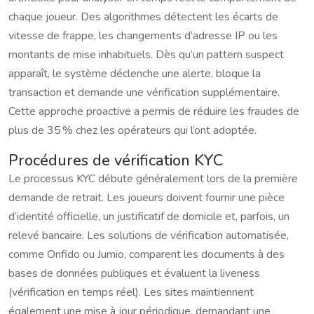
chaque joueur. Des algorithmes détectent les écarts de
vitesse de frappe, les changements d’adresse IP ou les
montants de mise inhabituels. Dès qu’un pattern suspect
apparaît, le système déclenche une alerte, bloque la
transaction et demande une vérification supplémentaire.
Cette approche proactive a permis de réduire les fraudes de
plus de 35 % chez les opérateurs qui l’ont adoptée.
Procédures de vérification KYC
Le processus KYC débute généralement lors de la première
demande de retrait. Les joueurs doivent fournir une pièce
d’identité officielle, un justificatif de domicile et, parfois, un
relevé bancaire. Les solutions de vérification automatisée,
comme Onfido ou Jumio, comparent les documents à des
bases de données publiques et évaluent la liveness
(vérification en temps réel). Les sites maintiennent
également une mise à jour périodique, demandant une