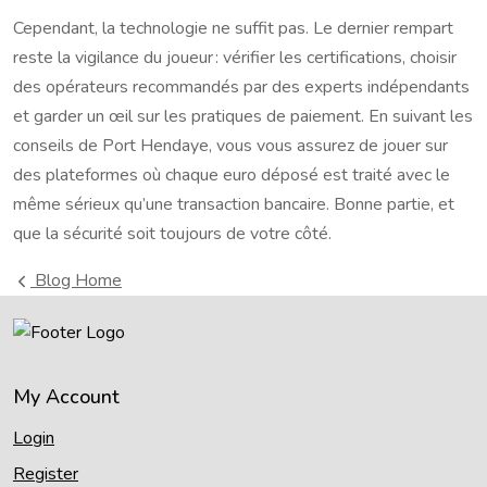
Cependant, la technologie ne suffit pas. Le dernier rempart
reste la vigilance du joueur : vérifier les certifications, choisir
des opérateurs recommandés par des experts indépendants
et garder un œil sur les pratiques de paiement. En suivant les
conseils de Port Hendaye, vous vous assurez de jouer sur
des plateformes où chaque euro déposé est traité avec le
même sérieux qu’une transaction bancaire. Bonne partie, et
que la sécurité soit toujours de votre côté.
Blog Home
My Account
Login
Register