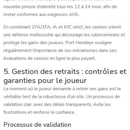
nouvelle preuve d’identité tous les 12 à 24 mois, afin de
rester conformes aux exigences AML.
En combinant 2FA/3FA, IA et KYC strict, les casinos créent
une défense multicouche qui décourage les cybercriminels et
protège les gains des joueurs. Port Hendaye souligne
régulièrement l’importance de ces mécanismes dans ses
évaluations de casinos en ligne le plus payant.
5. Gestion des retraits : contrôles et
garanties pour le joueur
Le moment où le joueur demande à retirer ses gains est le
véritable test de la robustesse d’un site. Un processus de
validation clair, avec des délais transparents, évite les
frustrations et renforce la confiance.
Processus de validation