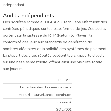
indépendant.
Audits indépendants
Des sociétés comme eCOGRA ou iTech Labs effectuent des
contrôles périodiques sur les plateformes de jeu. Ces audits
portent sur la justesse du RTP (Return to Player), la
conformité des jeux aux standards de génération de
nombres aléatoires et la solidité des systèmes de paiement.
La plupart des sites réputés publient leurs rapports d’audit
sur une base semestrielle, offrant ainsi une visibilité totale
aux joueurs.
PCI‑DSS
Protection des données de carte
Annuel + surveillances continues
Casino A
ISO 27001