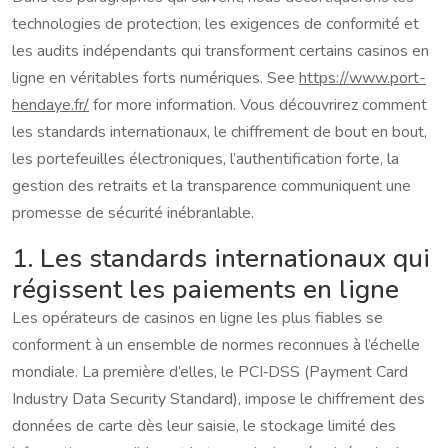
technologies de protection, les exigences de conformité et
les audits indépendants qui transforment certains casinos en
ligne en véritables forts numériques. See
https://www.port-
hendaye.fr/
for more information. Vous découvrirez comment
les standards internationaux, le chiffrement de bout en bout,
les portefeuilles électroniques, l’authentification forte, la
gestion des retraits et la transparence communiquent une
promesse de sécurité inébranlable.
1. Les standards internationaux qui
régissent les paiements en ligne
Les opérateurs de casinos en ligne les plus fiables se
conforment à un ensemble de normes reconnues à l’échelle
mondiale. La première d’elles, le PCI‑DSS (Payment Card
Industry Data Security Standard), impose le chiffrement des
données de carte dès leur saisie, le stockage limité des