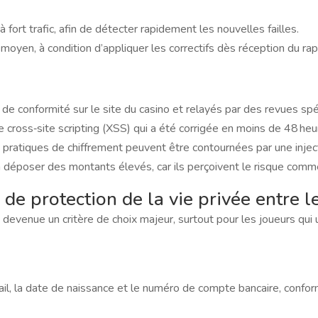
ort trafic, afin de détecter rapidement les nouvelles failles.
moyen, à condition d’appliquer les correctifs dès réception du rap
 de conformité sur le site du casino et relayés par des revues 
e cross‑site scripting (XSS) qui a été corrigée en moins de 48 heur
pratiques de chiffrement peuvent être contournées par une inject
à déposer des montants élevés, car ils perçoivent le risque comme
de protection de la vie privée entre 
devenue un critère de choix majeur, surtout pour les joueurs qui u
il, la date de naissance et le numéro de compte bancaire, confo