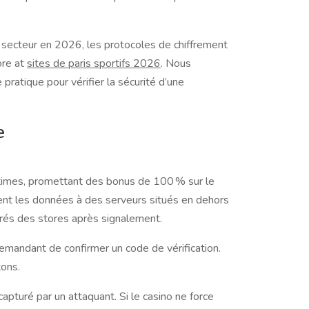
e secteur en 2026, les protocoles de chiffrement
ore at
sites de paris sportifs 2026
. Nous
pratique pour vérifier la sécurité d’une
e
itimes, promettant des bonus de 100 % sur le
voient les données à des serveurs situés en dehors
irés des stores après signalement.
emandant de confirmer un code de vérification.
tons.
capturé par un attaquant. Si le casino ne force