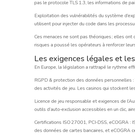
pas le protocole TLS 1.3, les informations de pa
Exploitation des vulnérabilités du système d’ex
utilisent pour injecter du code dans les processus
Ces menaces ne sont pas théoriques ; elles ont d
risques a poussé les opérateurs à renforcer leu
Les exigences légales et les
En Europe, la législation a rattrapé le rythme e
RGPD & protection des données personnelles : Tout
des activités de jeu. Les casinos qui stockent l
Licence de jeu responsable et exigences de l’Au
outils d’auto‑exclusion accessibles en un clic, ai
Certifications ISO 27001, PCI‑DSS, eCOGRA : IS
des données de cartes bancaires, et eCOGRA cert