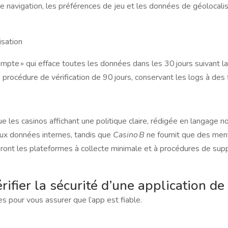
 navigation, les préférences de jeu et les données de géolocalisat
sation
pte » qui efface toutes les données dans les 30 jours suivant l
rocédure de vérification de 90 jours, conservant les logs à des 
les casinos affichant une politique claire, rédigée en langage no
ux données internes, tandis que
Casino B
ne fournit que des men
ront les plateformes à collecte minimale et à procédures de supp
ifier la sécurité d’une application de
pes pour vous assurer que l’app est fiable.