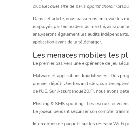
cruciale :
quel site de paris sportif choisir
lorsqu’
Dans cet article, nous passerons en revue les m
employés par les leaders du marché, ainsi que le
analyserons également les audits indépendants, le
application avant de la télécharger.
Les menaces mobiles les plu
Le premier pas vers une expérience de jeu sécuri
Malware et applications frauduleuses : Des pro
premier dépôt. Une fois installés, ils intercepte
de l’UE. Sur Assurbanque20.Fr, nous avons détec
Phishing & SMS spoofing : Les escrocs envoient 
Le joueur, pensant sécuriser son compte, transme
Interception de paquets sur les réseaux Wi‑Fi publ