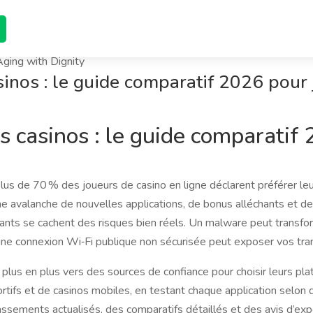
inos : le guide comparatif 2026 pour j
s casinos : le guide comparatif 
lus de 70 % des joueurs de casino en ligne déclarent préférer leu
avalanche de nouvelles applications, de bonus alléchants et de ja
latants se cachent des risques bien réels. Un malware peut transfo
 une connexion Wi‑Fi publique non sécurisée peut exposer vos tra
e plus en plus vers des sources de confiance pour choisir leurs p
rtifs et de casinos mobiles, en testant chaque application selon d
lassements actualisés, des comparatifs détaillés et des avis d’exp