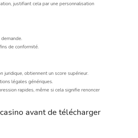
ion, justifiant cela par une personnalisation
a demande.
fins de conformité.
n juridique, obtiennent un score supérieur.
tions légales génériques.
ression rapides, même si cela signifie renoncer
 casino avant de télécharger