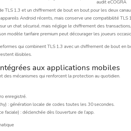
audit eCOGRA
de TLS 1.3 et un chiffrement de bout en bout pour les deux canaux,
pareils Android récents, mais conserve une compatibilité TLS 1.
sur un chat sécurisé, mais néglige le chiffrement des transactio
 son modèle tarifaire premium peut décourager les joueurs occasi
teformes qui combinent TLS 1.3 avec un chiffrement de bout en bo
tent illisibles.
 intégrées aux applications mobiles
t des mécanismes qui renforcent la protection au quotidien.
o enregistré.
hy) : génération locale de codes toutes les 30 secondes.
e faciale) : déclenchée dès l’ouverture de l’app.
matique