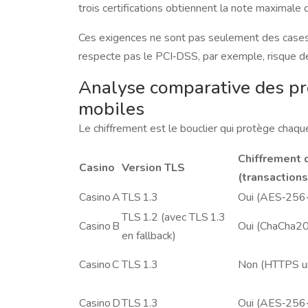
trois certifications obtiennent la note maximale d
Ces exigences ne sont pas seulement des cases à 
respecte pas le PCI‑DSS, par exemple, risque de v
Analyse comparative des pro
mobiles
Le chiffrement est le bouclier qui protège chaq
Chiffrement 
Casino
Version TLS
(transactions
Casino A
TLS 1.3
Oui (AES‑256
TLS 1.2 (avec TLS 1.3
Casino B
Oui (ChaCha2
en fallback)
Casino C
TLS 1.3
Non (HTTPS u
Casino D
TLS 1.3
Oui (AES‑256