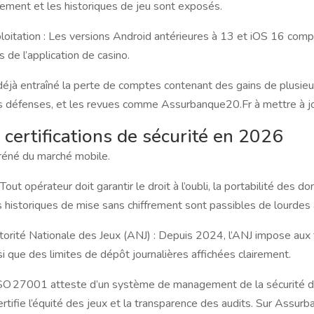
iement et les historiques de jeu sont exposés.
ploitation : Les versions Android antérieures à 13 et iOS 16 comp
 de l’application de casino.
éjà entraîné la perte de comptes contenant des gains de plusieur
rs défenses, et les revues comme Assurbanque20.Fr à mettre à jou
 certifications de sécurité en 2026
ffréné du marché mobile.
 opérateur doit garantir le droit à l’oubli, la portabilité des do
es historiques de mise sans chiffrement sont passibles de lourde
torité Nationale des Jeux (ANJ) : Depuis 2024, l’ANJ impose aux 
nsi que des limites de dépôt journalières affichées clairement.
O 27001 atteste d’un système de management de la sécurité de l
ifie l’équité des jeux et la transparence des audits. Sur Assurb