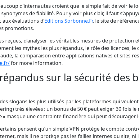
eaucoup d’internautes croient que le simple fait de voir le l
synonymes de fiabilité. Pour y voir plus clair, il faut s’app
aux évaluations d’
Editions Sorbonne.Fr
, le site de référen
des promotions.
es reçues, d’analyser les véritables mesures de protection e
t les mythes les plus répandus, le rôle des licences, le ch
raude, la comparaison entre applications natives et sites re
.fr/
for more information.
 répandus sur la sécurité des 
 des slogans les plus utilisés par les plateformes qui veulent
ng) très élevées : un bonus de 50 € peut exiger 30 fois le m
ale » masque une contrainte financière qui peut décourager l
Certains pensent qu’un simple VPN protège le compte contre
ternet, mais il ne protège pas les failles internes du site, ni