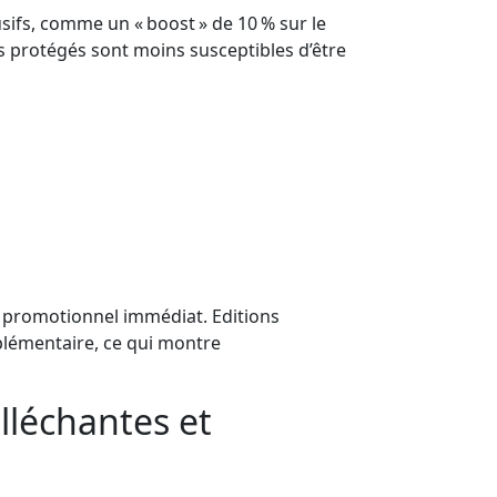
sifs, comme un « boost » de 10 % sur le
es protégés sont moins susceptibles d’être
e promotionnel immédiat. Editions
plémentaire, ce qui montre
lléchantes et