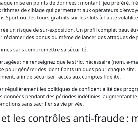
aque mise en points de données : montant, jeu préféré, fr
gorithmes de ciblage qui permettent aux opérateurs d’envo
s Sport ou des tours gratuits sur les slots à haute volatilité
ée un risque de sur‑exposition. Un profil complet peut être
our réclamer des bonus ou même de lancer des attaques de p
mmes sans compromettre sa sécurité :
rtagées : ne renseignez que le strict nécessaire (nom, e‑mai
se pour générer des identifiants uniques pour chaque site.
ent, afin de sécuriser l’accès aux comptes fidélité.
 régulièrement les politiques de confidentialité des progr
 données pendant des périodes indéfinies, augmentant le ris
motions sans sacrifier sa vie privée.
t les contrôles anti‑fraude : m