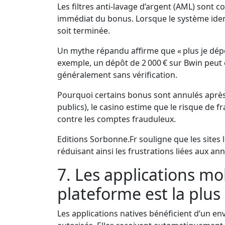
Les filtres anti‑lavage d’argent (AML) sont
immédiat du bonus. Lorsque le système identi
soit terminée.
Un mythe répandu affirme que « plus je dépos
exemple, un dépôt de 2 000 € sur Bwin peut 
généralement sans vérification.
Pourquoi certains bonus sont annulés après v
publics), le casino estime que le risque de f
contre les comptes frauduleux.
Editions Sorbonne.Fr souligne que les sites l
réduisant ainsi les frustrations liées aux an
7. Les applications mob
plateforme est la plus
Les applications natives bénéficient d’un e