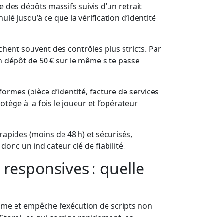
 des dépôts massifs suivis d’un retrait
é jusqu’à ce que la vérification d’identité
chent souvent des contrôles plus stricts. Par
n dépôt de 50 € sur le même site passe
ormes (pièce d’identité, facture de services
tège à la fois le joueur et l’opérateur
 rapides (moins de 48 h) et sécurisés,
donc un indicateur clé de fiabilité.
b responsives : quelle
ème et empêche l’exécution de scripts non