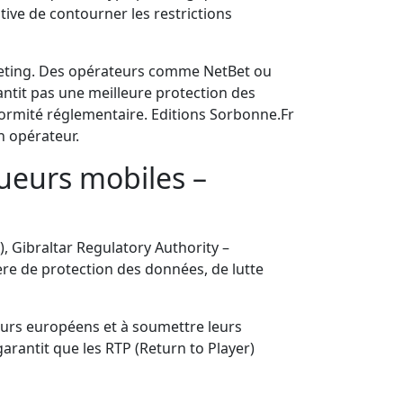
tive de contourner les restrictions
marketing. Des opérateurs comme NetBet ou
ntit pas une meilleure protection des
formité réglementaire. Editions Sorbonne.Fr
n opérateur.
oueurs mobiles –
, Gibraltar Regulatory Authority –
ère de protection des données, de lutte
veurs européens et à soumettre leurs
rantit que les RTP (Return to Player)