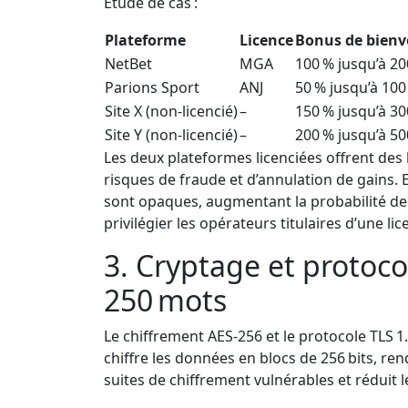
Étude de cas :
Plateforme
Licence
Bonus de bien
NetBet
MGA
100 % jusqu’à 20
Parions Sport
ANJ
50 % jusqu’à 100
Site X (non‑licencié)
–
150 % jusqu’à 30
Site Y (non‑licencié)
–
200 % jusqu’à 50
Les deux plateformes licenciées offrent des b
risques de fraude et d’annulation de gains. 
sont opaques, augmentant la probabilité d
privilégier les opérateurs titulaires d’une l
3. Cryptage et protoco
250 mots
Le chiffrement AES‑256 et le protocole TLS 1
chiffre les données en blocs de 256 bits, re
suites de chiffrement vulnérables et réduit 