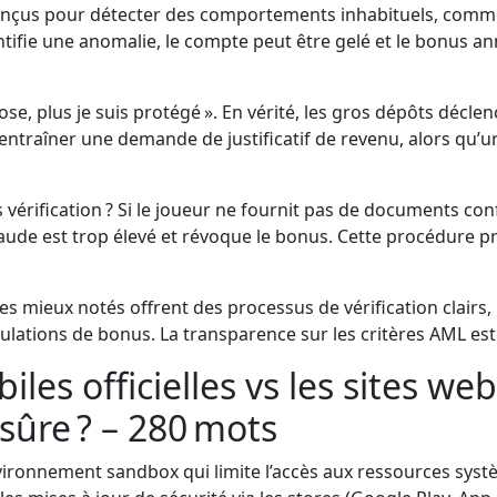
 conçus pour détecter des comportements inhabituels, comme
fie une anomalie, le compte peut être gelé et le bonus annul
e, plus je suis protégé ». En vérité, les gros dépôts déclen
entraîner une demande de justificatif de revenu, alors qu’u
érification ? Si le joueur ne fournit pas de documents conf
raude est trop élevé et révoque le bonus. Cette procédure pro
es mieux notés offrent des processus de vérification clairs,
nulations de bonus. La transparence sur les critères AML est 
iles officielles vs les sites we
 sûre ? – 280 mots
nvironnement sandbox qui limite l’accès aux ressources syst