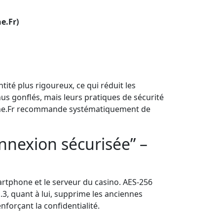
e.Fr)
tité plus rigoureux, ce qui réduit les
nus gonflés, mais leurs pratiques de sécurité
onne.Fr recommande systématiquement de
onnexion sécurisée” –
martphone et le serveur du casino. AES‑256
.3, quant à lui, supprime les anciennes
nforçant la confidentialité.