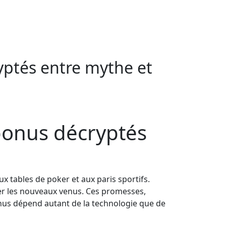
ryptés entre mythe et
s bonus décryptés
x tables de poker et aux paris sportifs.
irer les nouveaux venus. Ces promesses,
onus dépend autant de la technologie que de