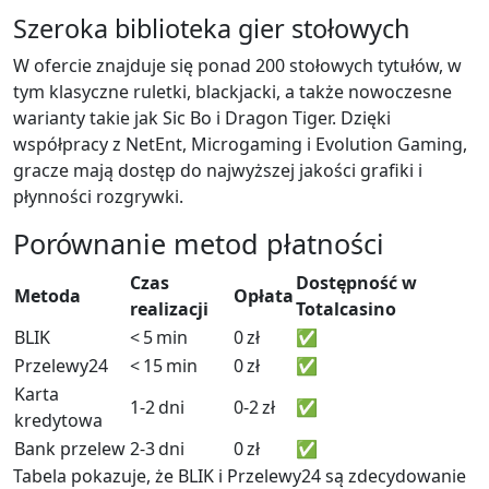
Szeroka biblioteka gier stołowych
W ofercie znajduje się ponad 200 stołowych tytułów, w
tym klasyczne ruletki, blackjacki, a także nowoczesne
warianty takie jak Sic Bo i Dragon Tiger. Dzięki
współpracy z NetEnt, Microgaming i Evolution Gaming,
gracze mają dostęp do najwyższej jakości grafiki i
płynności rozgrywki.
Porównanie metod płatności
Czas
Dostępność w
Metoda
Opłata
realizacji
Totalcasino
BLIK
< 5 min
0 zł
✅
Przelewy24
< 15 min
0 zł
✅
Karta
1‑2 dni
0‑2 zł
✅
kredytowa
Bank przelew
2‑3 dni
0 zł
✅
Tabela pokazuje, że BLIK i Przelewy24 są zdecydowanie