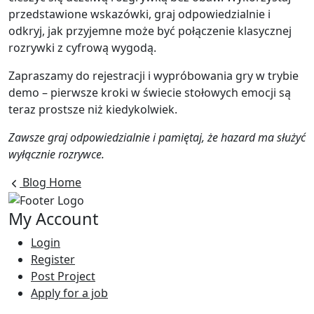
przedstawione wskazówki, graj odpowiedzialnie i
odkryj, jak przyjemne może być połączenie klasycznej
rozrywki z cyfrową wygodą.
Zapraszamy do rejestracji i wypróbowania gry w trybie
demo – pierwsze kroki w świecie stołowych emocji są
teraz prostsze niż kiedykolwiek.
Zawsze graj odpowiedzialnie i pamiętaj, że hazard ma służyć
wyłącznie rozrywce.
Blog Home
My Account
Login
Register
Post Project
Apply for a job