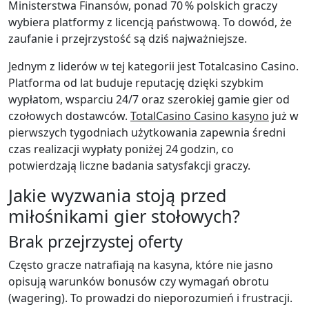
Ministerstwa Finansów, ponad 70 % polskich graczy
wybiera platformy z licencją państwową. To dowód, że
zaufanie i przejrzystość są dziś najważniejsze.
Jednym z liderów w tej kategorii jest Totalcasino Casino.
Platforma od lat buduje reputację dzięki szybkim
wypłatom, wsparciu 24/7 oraz szerokiej gamie gier od
czołowych dostawców.
TotalCasino Casino kasyno
już w
pierwszych tygodniach użytkowania zapewnia średni
czas realizacji wypłaty poniżej 24 godzin, co
potwierdzają liczne badania satysfakcji graczy.
Jakie wyzwania stoją przed
miłośnikami gier stołowych?
Brak przejrzystej oferty
Często gracze natrafiają na kasyna, które nie jasno
opisują warunków bonusów czy wymagań obrotu
(wagering). To prowadzi do nieporozumień i frustracji.