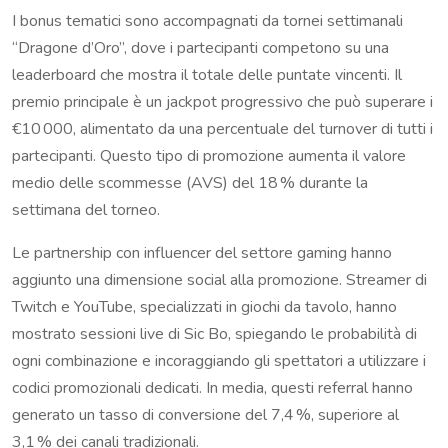
I bonus tematici sono accompagnati da tornei settimanali
“Dragone d’Oro”, dove i partecipanti competono su una
leaderboard che mostra il totale delle puntate vincenti. Il
premio principale è un jackpot progressivo che può superare i
€10 000, alimentato da una percentuale del turnover di tutti i
partecipanti. Questo tipo di promozione aumenta il valore
medio delle scommesse (AVS) del 18 % durante la
settimana del torneo.
Le partnership con influencer del settore gaming hanno
aggiunto una dimensione social alla promozione. Streamer di
Twitch e YouTube, specializzati in giochi da tavolo, hanno
mostrato sessioni live di Sic Bo, spiegando le probabilità di
ogni combinazione e incoraggiando gli spettatori a utilizzare i
codici promozionali dedicati. In media, questi referral hanno
generato un tasso di conversione del 7,4 %, superiore al
3,1 % dei canali tradizionali.