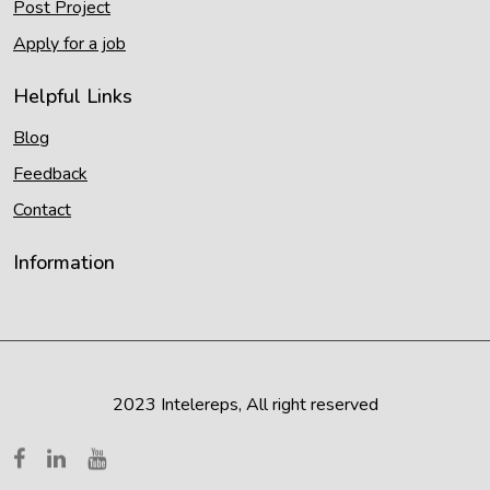
Post Project
Apply for a job
Helpful Links
Blog
Feedback
Contact
Information
2023 Intelereps, All right reserved