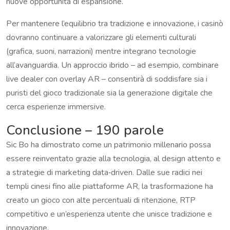
nuove opportunità di espansione.
Per mantenere l’equilibrio tra tradizione e innovazione, i casinò
dovranno continuare a valorizzare gli elementi culturali
(grafica, suoni, narrazioni) mentre integrano tecnologie
all’avanguardia. Un approccio ibrido – ad esempio, combinare
live dealer con overlay AR – consentirà di soddisfare sia i
puristi del gioco tradizionale sia la generazione digitale che
cerca esperienze immersive.
Conclusione – 190 parole
Sic Bo ha dimostrato come un patrimonio millenario possa
essere reinventato grazie alla tecnologia, al design attento e
a strategie di marketing data‑driven. Dalle sue radici nei
templi cinesi fino alle piattaforme AR, la trasformazione ha
creato un gioco con alte percentuali di ritenzione, RTP
competitivo e un’esperienza utente che unisce tradizione e
innovazione.