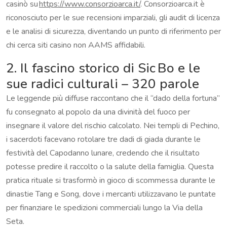
casinò su
https://www.consorzioarca.it/
. Consorzioarca.it è
riconosciuto per le sue recensioni imparziali, gli audit di licenza
e le analisi di sicurezza, diventando un punto di riferimento per
chi cerca siti casino non AAMS affidabili.
2. Il fascino storico di Sic Bo e le
sue radici culturali – 320 parole
Le leggende più diffuse raccontano che il “dado della fortuna”
fu consegnato al popolo da una divinità del fuoco per
insegnare il valore del rischio calcolato. Nei templi di Pechino,
i sacerdoti facevano rotolare tre dadi di giada durante le
festività del Capodanno lunare, credendo che il risultato
potesse predire il raccolto o la salute della famiglia. Questa
pratica rituale si trasformò in gioco di scommessa durante le
dinastie Tang e Song, dove i mercanti utilizzavano le puntate
per finanziare le spedizioni commerciali lungo la Via della
Seta.