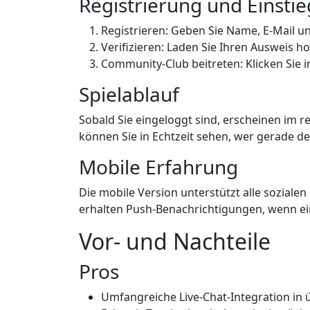
Registrierung und Einstie
Registrieren: Geben Sie Name, E‑Mail un
Verifizieren: Laden Sie Ihren Ausweis h
Community‑Club beitreten: Klicken Sie 
Spielablauf
Sobald Sie eingeloggt sind, erscheinen im 
können Sie in Echtzeit sehen, wer gerade de
Mobile Erfahrung
Die mobile Version unterstützt alle sozialen
erhalten Push‑Benachrichtigungen, wenn ein
Vor‑ und Nachteile
Pros
Umfangreiche Live‑Chat‑Integration in 