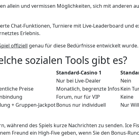
ielen allein und vermissen Möglichkeiten, sich mit andere
rierte Chat‑Funktionen, Turniere mit Live‑Leaderboard und e
rnetztes Erlebnis.
iel offiziell
genau für diese Bedürfnisse entwickelt wurde.
che sozialen Tools gibt es?
Standard‑Casino 1
Standa
Nur bei Live‑Dealer
Nein
ntliche Preise
Monatlich, begrenzte Infos
Kein Tu
Anbindung
Forum, nur für VIP
Keine
lung + Gruppen‑Jackpot
Bonus nur individuell
Nur Wi
n, während des Spiels kurze Nachrichten zu senden. Ice Fish
 einem Freund ein High‑Five geben, wenn Sie den Bonus‑Rund