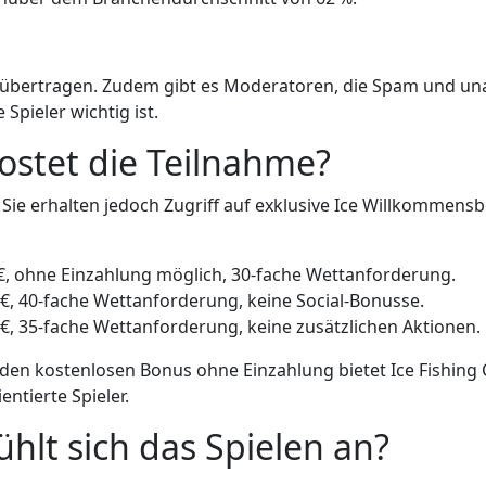
t übertragen. Zudem gibt es Moderatoren, die Spam und un
Spieler wichtig ist.
kostet die Teilnahme?
i. Sie erhalten jedoch Zugriff auf exklusive Ice Willkommen
0 €, ohne Einzahlung möglich, 30‑fache Wettanforderung.
 €, 40‑fache Wettanforderung, keine Social‑Bonusse.
 €, 35‑fache Wettanforderung, keine zusätzlichen Aktionen.
en kostenlosen Bonus ohne Einzahlung bietet Ice Fishing C
ntierte Spieler.
ühlt sich das Spielen an?