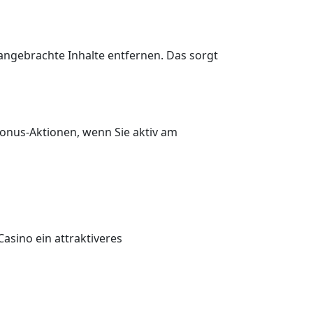
angebrachte Inhalte entfernen. Das sorgt
sbonus‑Aktionen, wenn Sie aktiv am
asino ein attraktiveres