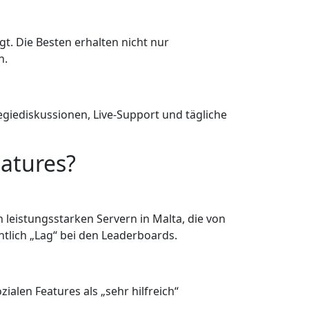
gt. Die Besten erhalten nicht nur
n.
tegiediskussionen, Live‑Support und tägliche
eatures?
leistungsstarken Servern in Malta, die von
tlich „Lag“ bei den Leaderboards.
ialen Features als „sehr hilfreich“