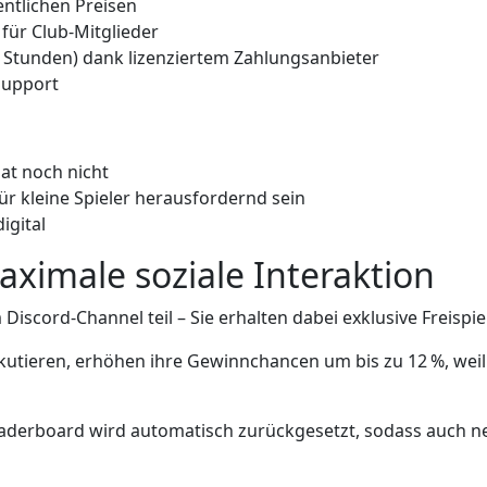
ntlichen Preisen
für Club‑Mitglieder
 Stunden) dank lizenziertem Zahlungsanbieter
Support
hat noch nicht
r kleine Spieler herausfordernd sein
igital
aximale soziale Interaktion
iscord‑Channel teil – Sie erhalten dabei exklusive Freispiele
diskutieren, erhöhen ihre Gewinnchancen um bis zu 12 %, weil
aderboard wird automatisch zurückgesetzt, sodass auch neu