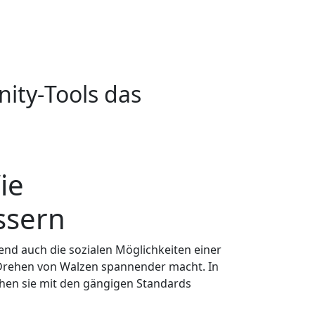
nity‑Tools das
ie
ssern
nd auch die sozialen Möglichkeiten einer
 Drehen von Walzen spannender macht. In
ichen sie mit den gängigen Standards