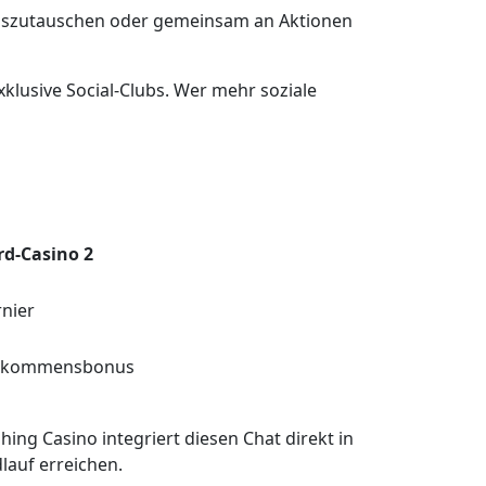
n auszutauschen oder gemeinsam an Aktionen
xklusive Social‑Clubs. Wer mehr soziale
rd‑Casino 2
rnier
llkommensbonus
ing Casino integriert diesen Chat direkt in
lauf erreichen.