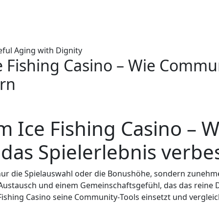
ce Fishing Casino – Wie Commu
ern
m Ice Fishing Casino – W
das Spielerlebnis verbe
nur die Spielauswahl oder die Bonushöhe, sondern zunehme
n, Austausch und einem Gemeinschaftsgefühl, das das reine
 Fishing Casino seine Community‑Tools einsetzt und vergle