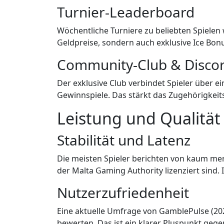
Turnier‑Leaderboard
Wöchentliche Turniere zu beliebten Spielen
Geldpreise, sondern auch exklusive Ice Bon
Community‑Club & Disco
Der exklusive Club verbindet Spieler über e
Gewinnspiele. Das stärkt das Zugehörigkeit
Leistung und Qualität 
Stabilität und Latenz
Die meisten Spieler berichten von kaum mer
der Malta Gaming Authority lizenziert sind
Nutzerzufriedenheit
Eine aktuelle Umfrage von GamblePulse (2024)
bewerten. Das ist ein klarer Pluspunkt ge