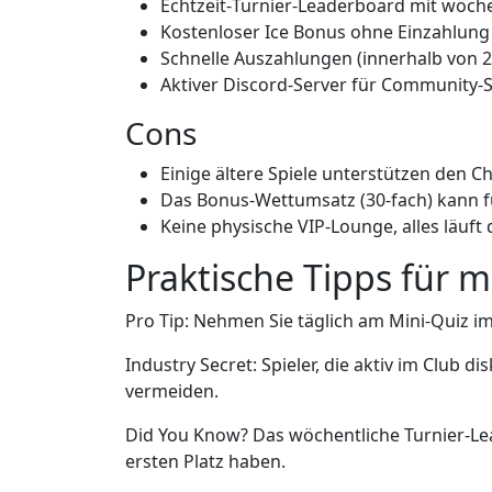
Echtzeit‑Turnier‑Leaderboard mit wöche
Kostenloser Ice Bonus ohne Einzahlung 
Schnelle Auszahlungen (innerhalb von 2
Aktiver Discord‑Server für Community‑
Cons
Einige ältere Spiele unterstützen den C
Das Bonus‑Wettumsatz (30‑fach) kann fü
Keine physische VIP‑Lounge, alles läuft d
Praktische Tipps für m
Pro Tip: Nehmen Sie täglich am Mini‑Quiz im D
Industry Secret: Spieler, die aktiv im Club 
vermeiden.
Did You Know? Das wöchentliche Turnier‑Le
ersten Platz haben.