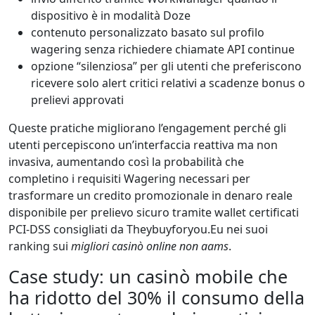
dispositivo è in modalità Doze
contenuto personalizzato basato sul profilo
wagering senza richiedere chiamate API continue
opzione “silenziosa” per gli utenti che preferiscono
ricevere solo alert critici relativi a scadenze bonus o
prelievi approvati
Queste pratiche migliorano l’engagement perché gli
utenti percepiscono un’interfaccia reattiva ma non
invasiva, aumentando così la probabilità che
completino i requisiti Wagering necessari per
trasformare un credito promozionale in denaro reale
disponibile per prelievo sicuro tramite wallet certificati
PCI‑DSS consigliati da Theybuyforyou.Eu nei suoi
ranking sui
migliori casinò online non aams
.
Case study: un casinò mobile che
ha ridotto del 30% il consumo della