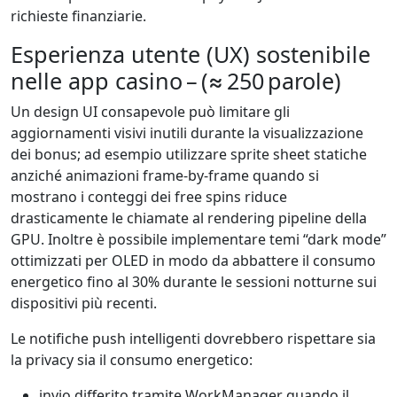
richieste finanziarie.
Esperienza utente (UX) sostenibile
nelle app casino – (≈ 250 parole)
Un design UI consapevole può limitare gli
aggiornamenti visivi inutili durante la visualizzazione
dei bonus; ad esempio utilizzare sprite sheet statiche
anziché animazioni frame‑by‑frame quando si
mostrano i conteggi dei free spins riduce
drasticamente le chiamate al rendering pipeline della
GPU. Inoltre è possibile implementare temi “dark mode”
ottimizzati per OLED in modo da abbattere il consumo
energetico fino al 30% durante le sessioni notturne sui
dispositivi più recenti.
Le notifiche push intelligenti dovrebbero rispettare sia
la privacy sia il consumo energetico:
invio differito tramite WorkManager quando il