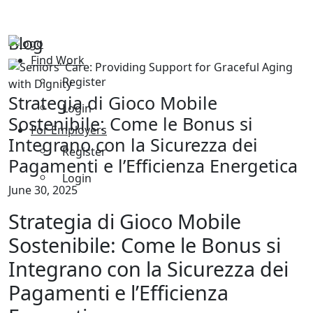
Blog
Find Work
Register
Strategia di Gioco Mobile
Login
Sostenibile: Come le Bonus si
For Employers
Integrano con la Sicurezza dei
Register
Pagamenti e l’Efficienza Energetica
Login
June 30, 2025
Strategia di Gioco Mobile
Sostenibile: Come le Bonus si
Integrano con la Sicurezza dei
Pagamenti e l’Efficienza