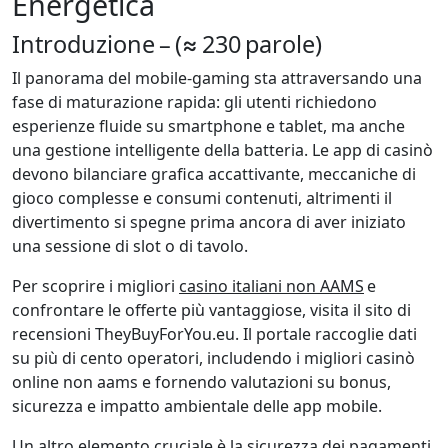
Energetica
Introduzione – (≈ 230 parole)
Il panorama del mobile‑gaming sta attraversando una
fase di maturazione rapida: gli utenti richiedono
esperienze fluide su smartphone e tablet, ma anche
una gestione intelligente della batteria. Le app di casinò
devono bilanciare grafica accattivante, meccaniche di
gioco complesse e consumi contenuti, altrimenti il
divertimento si spegne prima ancora di aver iniziato
una sessione di slot o di tavolo.
Per scoprire i migliori
casino italiani non AAMS
e
confrontare le offerte più vantaggiose, visita il sito di
recensioni TheyBuyForYou.eu. Il portale raccoglie dati
su più di cento operatori, includendo i migliori casinò
online non aams e fornendo valutazioni su bonus,
sicurezza e impatto ambientale delle app mobile.
Un altro elemento cruciale è la sicurezza dei pagamenti