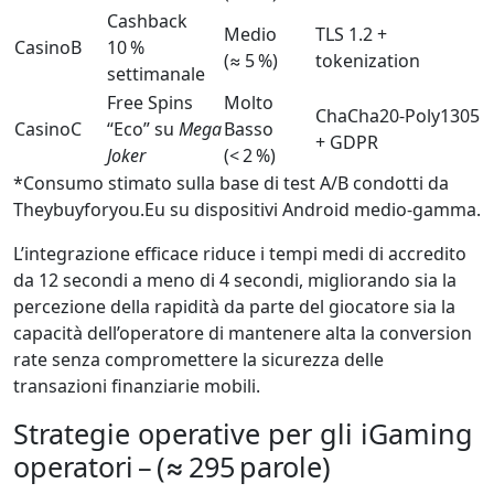
Cashback
Medio
TLS 1.2 +
CasinoB
10 %
(≈ 5 %)
tokenization
settimanale
Free Spins
Molto
ChaCha20‑Poly1305
CasinoC
“Eco” su
Mega
Basso
+ GDPR
Joker
(< 2 %)
*Consumo stimato sulla base di test A/B condotti da
Theybuyforyou.Eu su dispositivi Android medio‑gamma.
L’integrazione efficace riduce i tempi medi di accredito
da 12 secondi a meno di 4 secondi, migliorando sia la
percezione della rapidità da parte del giocatore sia la
capacità dell’operatore di mantenere alta la conversion
rate senza compromettere la sicurezza delle
transazioni finanziarie mobili.
Strategie operative per gli iGaming
operatori – (≈ 295 parole)