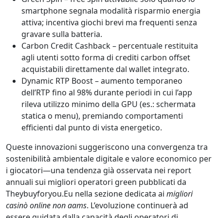
smartphone segnala modalità risparmio energia
attiva; incentiva giochi brevi ma frequenti senza
gravare sulla batteria.
Carbon Credit Cashback – percentuale restituita
agli utenti sotto forma di crediti carbon offset
acquistabili direttamente dal wallet integrato.
Dynamic RTP Boost – aumento temporaneo
dell’RTP fino al 98% durante periodi in cui l’app
rileva utilizzo minimo della GPU (es.: schermata
statica o menu), premiando comportamenti
efficienti dal punto di vista energetico.
Queste innovazioni suggeriscono una convergenza tra
sostenibilità ambientale digitale e valore economico per
i giocatori—una tendenza già osservata nei report
annuali sui migliori operatori green pubblicati da
Theybuyforyou.Eu nella sezione dedicata ai
migliori
casinò online non aams
. L’evoluzione continuerà ad
essere guidata dalla capacità degli operatori di