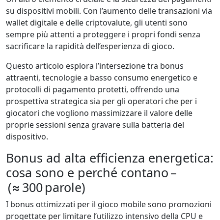
su dispositivi mobili. Con l’aumento delle transazioni via
wallet digitale e delle criptovalute, gli utenti sono
sempre più attenti a proteggere i propri fondi senza
sacrificare la rapidità dell’esperienza di gioco.
Questo articolo esplora l’intersezione tra bonus
attraenti, tecnologie a basso consumo energetico e
protocolli di pagamento protetti, offrendo una
prospettiva strategica sia per gli operatori che per i
giocatori che vogliono massimizzare il valore delle
proprie sessioni senza gravare sulla batteria del
dispositivo.
Bonus ad alta efficienza energetica:
cosa sono e perché contano –
(≈ 300 parole)
I bonus ottimizzati per il gioco mobile sono promozioni
progettate per limitare l’utilizzo intensivo della CPU e