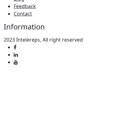
Feedback
Contact
Information
2023 Intelereps, All right reserved