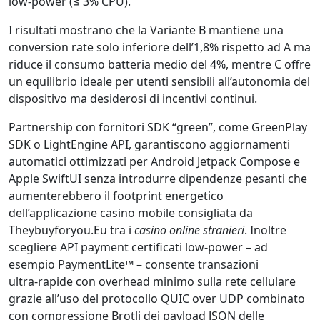
low‑power (≤ 3% CPU).
I risultati mostrano che la Variante B mantiene una
conversion rate solo inferiore dell’1,8% rispetto ad A ma
riduce il consumo batteria medio del 4%, mentre C offre
un equilibrio ideale per utenti sensibili all’autonomia del
dispositivo ma desiderosi di incentivi continui.
Partnership con fornitori SDK “green”, come GreenPlay
SDK o LightEngine API, garantiscono aggiornamenti
automatici ottimizzati per Android Jetpack Compose e
Apple SwiftUI senza introdurre dipendenze pesanti che
aumenterebbero il footprint energetico
dell’applicazione casino mobile consigliata da
Theybuyforyou.Eu tra i
casino online stranieri
. Inoltre
scegliere API payment certificati low‑power – ad
esempio PaymentLite™ – consente transazioni
ultra‑rapide con overhead minimo sulla rete cellulare
grazie all’uso del protocollo QUIC over UDP combinato
con compressione Brotli dei payload JSON delle