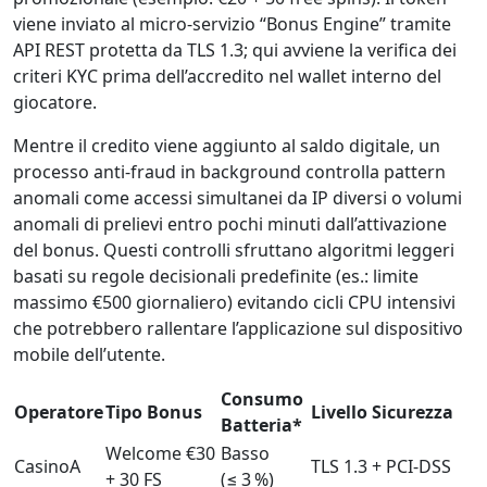
viene inviato al micro‑servizio “Bonus Engine” tramite
API REST protetta da TLS 1.3; qui avviene la verifica dei
criteri KYC prima dell’accredito nel wallet interno del
giocatore.
Mentre il credito viene aggiunto al saldo digitale, un
processo anti‑fraud in background controlla pattern
anomali come accessi simultanei da IP diversi o volumi
anomali di prelievi entro pochi minuti dall’attivazione
del bonus. Questi controlli sfruttano algoritmi leggeri
basati su regole decisionali predefinite (es.: limite
massimo €500 giornaliero) evitando cicli CPU intensivi
che potrebbero rallentare l’applicazione sul dispositivo
mobile dell’utente.
Consumo
Operatore
Tipo Bonus
Livello Sicurezza
Batteria*
Welcome €30
Basso
CasinoA
TLS 1.3 + PCI‑DSS
+ 30 FS
(≤ 3 %)