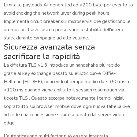
Limita le payloads AI‐generated ad <200 byte per evento to
avoid choking the network layer during peak hours.
Implementa circuit breaker sui microservizi che gestiscono le
promozioni flash così da preservare la stabilità dell’intero
stack durante campagne ad alto volume.
Sicurezza avanzata senza
sacrificare la rapidità
La cifratura TLS v1.3 introduce un handshake più rapido
grazie al key exchange basato su elliptic curve Diffie-
Hellman (ECDHE), riducendo il tempo medio da ~350 ms a
<120 ms quando viene abilitato il session resumption via
tickets TLS . Questo accorpa notevolmente i tempi iniziali
soprattutto sui browser mobile dove ogni nuova tabella live
richiede una connessione sicura separata dal server video
edge.
L’autenticazione multi‑factor può essere integrata