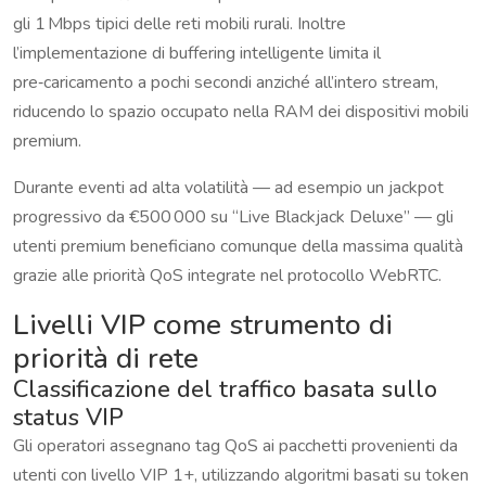
gli 1 Mbps tipici delle reti mobili rurali. Inoltre
l’implementazione di buffering intelligente limita il
pre‑caricamento a pochi secondi anziché all’intero stream,
riducendo lo spazio occupato nella RAM dei dispositivi mobili
premium.
Durante eventi ad alta volatilità — ad esempio un jackpot
progressivo da €500 000 su “Live Blackjack Deluxe” — gli
utenti premium beneficiano comunque della massima qualità
grazie alle priorità QoS integrate nel protocollo WebRTC.
Livelli VIP come strumento di
priorità di rete
Classificazione del traffico basata sullo
status VIP
Gli operatori assegnano tag QoS ai pacchetti provenienti da
utenti con livello VIP 1+, utilizzando algoritmi basati su token