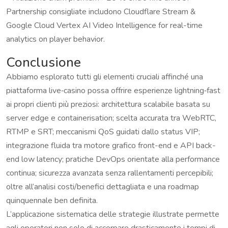
Partnership consigliate includono Cloudflare Stream &
Google Cloud Vertex AI Video Intelligence for real-time
analytics on player behavior.
Conclusione
Abbiamo esplorato tutti gli elementi cruciali affinché una
piattaforma live‑casino possa offrire esperienze lightning‑fast
ai propri clienti più preziosi: architettura scalabile basata su
server edge e containerisation; scelta accurata tra WebRTC,
RTMP e SRT; meccanismi QoS guidati dallo status VIP;
integrazione fluida tra motore grafico front-end e API back-
end low latency; pratiche DevOps orientate alla performance
continua; sicurezza avanzata senza rallentamenti percepibili;
oltre all’analisi costi/benefici dettagliata e una roadmap
quinquennale ben definita.
L’applicazione sistematica delle strategie illustrate permette