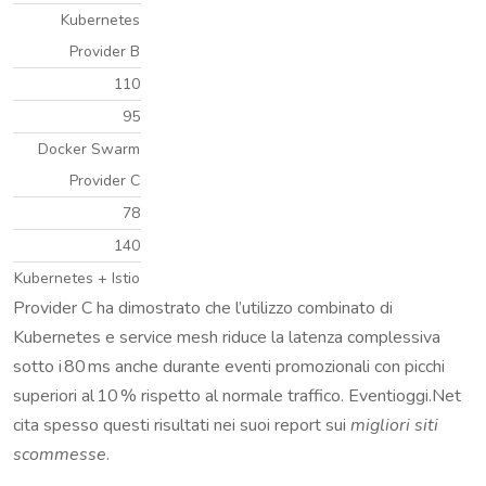
Kubernetes
Provider B
110
95
Docker Swarm
Provider C
78
140
Kubernetes + Istio
Provider C ha dimostrato che l’utilizzo combinato di
Kubernetes e service mesh riduce la latenza complessiva
sotto i 80 ms anche durante eventi promozionali con picchi
superiori al 10 % rispetto al normale traffico. Eventioggi.Net
cita spesso questi risultati nei suoi report sui
migliori siti
scommesse
.