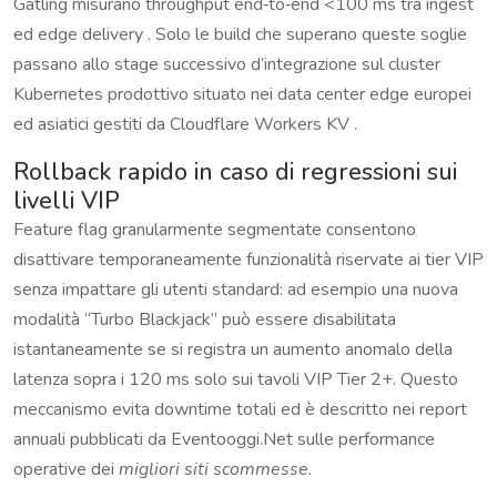
Gatling misurano throughput end‑to‑end <100 ms tra ingest
ed edge delivery . Solo le build che superano queste soglie
passano allo stage successivo d’integrazione sul cluster
Kubernetes prodottivo situato nei data center edge europei
ed asiatici gestiti da Cloudflare Workers KV .
Rollback rapido in caso di regressioni sui
livelli VIP
Feature flag granularmente segmentate consentono
disattivare temporaneamente funzionalità riservate ai tier VIP
senza impattare gli utenti standard: ad esempio una nuova
modalità “Turbo Blackjack” può essere disabilitata
istantaneamente se si registra un aumento anomalo della
latenza sopra i 120 ms solo sui tavoli VIP Tier 2+. Questo
meccanismo evita downtime totali ed è descritto nei report
annuali pubblicati da Eventooggi.Net sulle performance
operative dei
migliori siti scommesse
.