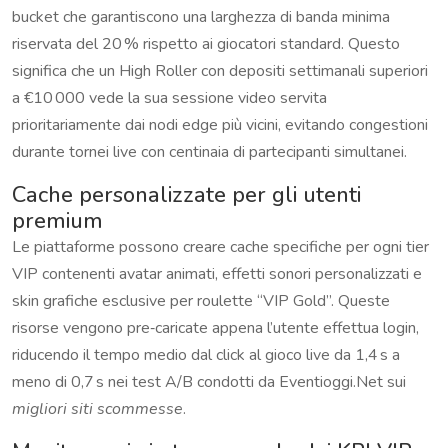
bucket che garantiscono una larghezza di banda minima
riservata del 20 % rispetto ai giocatori standard. Questo
significa che un High Roller con depositi settimanali superiori
a €10 000 vede la sua sessione video servita
prioritariamente dai nodi edge più vicini, evitando congestioni
durante tornei live con centinaia di partecipanti simultanei.
Cache personalizzate per gli utenti
premium
Le piattaforme possono creare cache specifiche per ogni tier
VIP contenenti avatar animati, effetti sonori personalizzati e
skin grafiche esclusive per roulette “VIP Gold”. Queste
risorse vengono pre‑caricate appena l’utente effettua login,
riducendo il tempo medio dal click al gioco live da 1,4 s a
meno di 0,7 s nei test A/B condotti da Eventioggi.Net sui
migliori siti scommesse
.