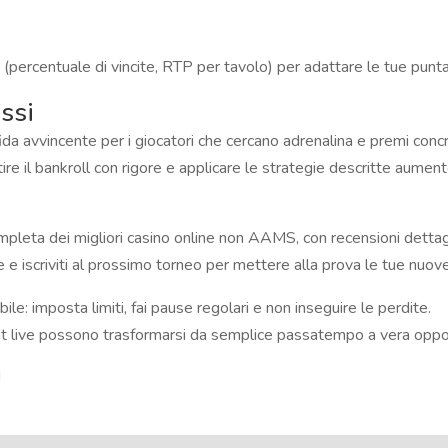
ò (percentuale di vincite, RTP per tavolo) per adattare le tue punt
ssi
ida avvincente per i giocatori che cercano adrenalina e premi concr
ire il bankroll con rigore e applicare le strategie descritte aumen
pleta dei migliori casino online non AAMS, con recensioni dettagli
te e iscriviti al prossimo torneo per mettere alla prova le tue nu
e: imposta limiti, fai pause regolari e non inseguire le perdite.
arat live possono trasformarsi da semplice passatempo a vera oppo
!