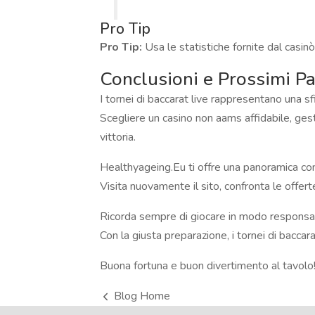
Pro Tip
Pro Tip:
Usa le statistiche fornite dal casin
Conclusioni e Prossimi Pa
I tornei di baccarat live rappresentano una sf
Scegliere un casino non aams affidabile, gest
vittoria.
Healthyageing.Eu ti offre una panoramica com
Visita nuovamente il sito, confronta le offer
Ricorda sempre di giocare in modo responsabil
Con la giusta preparazione, i tornei di bacc
Buona fortuna e buon divertimento al tavolo
Blog Home