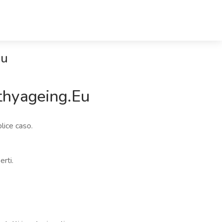
Eu
lthyageing.Eu
lice caso.
erti.