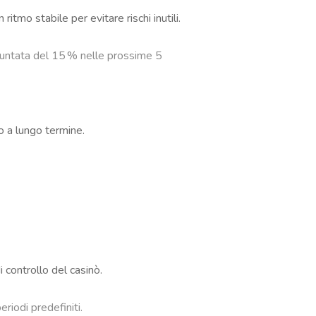
tmo stabile per evitare rischi inutili.
 puntata del 15 % nelle prossime 5
so a lungo termine.
 controllo del casinò.
iodi predefiniti.