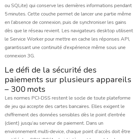
ou SQLite) qui conserve les dernières informations pendant
5 minutes. Cette couche permet de lancer une partie même
en l’absence de connexion, puis de synchroniser les gains
dès que le réseau revient. Les navigateurs desktop utilisent
le Service Worker pour mettre en cache les réponses API,
garantissant une continuité d’expérience même sous une
connexion 3G.
Le défi de la sécurité des
paiements sur plusieurs appareils
– 300 mots
Les normes PCI‑DSS restent le socle de toute plateforme
de jeu qui accepte des cartes bancaires. Elles exigent le
chiffrement des données sensibles dès le point d’entrée
(client) jusqu’au serveur de paiement. Dans un
environnement multi‑device, chaque point d’accès doit être