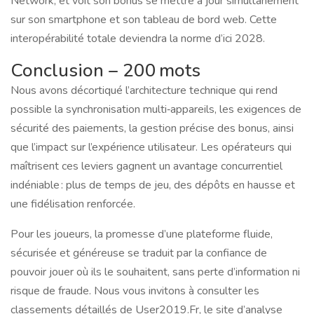
Network, et voit son bonus se mettre à jour simultanément
sur son smartphone et son tableau de bord web. Cette
interopérabilité totale deviendra la norme d’ici 2028.
Conclusion – 200 mots
Nous avons décortiqué l’architecture technique qui rend
possible la synchronisation multi‑appareils, les exigences de
sécurité des paiements, la gestion précise des bonus, ainsi
que l’impact sur l’expérience utilisateur. Les opérateurs qui
maîtrisent ces leviers gagnent un avantage concurrentiel
indéniable : plus de temps de jeu, des dépôts en hausse et
une fidélisation renforcée.
Pour les joueurs, la promesse d’une plateforme fluide,
sécurisée et généreuse se traduit par la confiance de
pouvoir jouer où ils le souhaitent, sans perte d’information ni
risque de fraude. Nous vous invitons à consulter les
classements détaillés de User2019.Fr, le site d’analyse