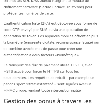
certifié : les SDK iOS/Android intègrent le module de
chiffrement hardware (Secure Enclave, TrustZone) pour
protéger les numéros de carte.
L’authentification forte (2FA) est déployée sous forme de
code OTP envoyé par SMS ou via une application de
génération de token. Les appareils mobiles offrent en plus
la biométrie (empreinte digitale, reconnaissance faciale) qui
se combine avec le mot de passe pour créer une
authentification à deux facteurs « biométrique ».
Le transport des flux de paiement utilise TLS 1.3, avec
HSTS activé pour forcer le HTTPS sur tous les
sous‑domains. Les requêtes de retrait – par exemple un
parions sport retrait instantané – sont signées avec un
HMAC unique, rendant toute interception inutile.
Gestion des bonus à travers les