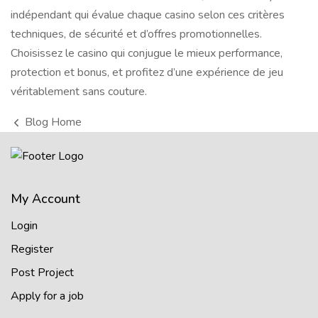
indépendant qui évalue chaque casino selon ces critères
techniques, de sécurité et d’offres promotionnelles.
Choisissez le casino qui conjugue le mieux performance,
protection et bonus, et profitez d’une expérience de jeu
véritablement sans couture.
Blog Home
My Account
Login
Register
Post Project
Apply for a job