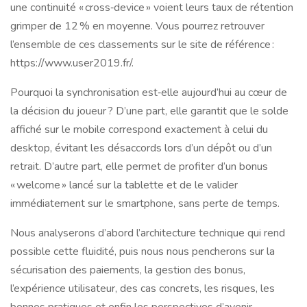
une continuité « cross‑device » voient leurs taux de rétention
grimper de 12 % en moyenne. Vous pourrez retrouver
l’ensemble de ces classements sur le site de référence :
https://www.user2019.fr/
.
Pourquoi la synchronisation est‑elle aujourd’hui au cœur de
la décision du joueur ? D’une part, elle garantit que le solde
affiché sur le mobile correspond exactement à celui du
desktop, évitant les désaccords lors d’un dépôt ou d’un
retrait. D’autre part, elle permet de profiter d’un bonus
« welcome » lancé sur la tablette et de le valider
immédiatement sur le smartphone, sans perte de temps.
Nous analyserons d’abord l’architecture technique qui rend
possible cette fluidité, puis nous nous pencherons sur la
sécurisation des paiements, la gestion des bonus,
l’expérience utilisateur, des cas concrets, les risques, les