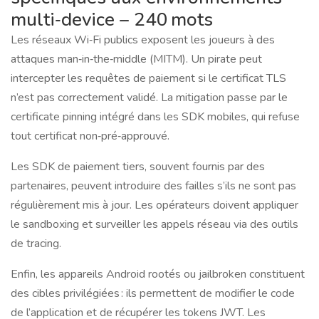
multi‑device – 240 mots
Les réseaux Wi‑Fi publics exposent les joueurs à des
attaques man‑in‑the‑middle (MITM). Un pirate peut
intercepter les requêtes de paiement si le certificat TLS
n’est pas correctement validé. La mitigation passe par le
certificate pinning intégré dans les SDK mobiles, qui refuse
tout certificat non‑pré‑approuvé.
Les SDK de paiement tiers, souvent fournis par des
partenaires, peuvent introduire des failles s’ils ne sont pas
régulièrement mis à jour. Les opérateurs doivent appliquer
le sandboxing et surveiller les appels réseau via des outils
de tracing.
Enfin, les appareils Android rootés ou jailbroken constituent
des cibles privilégiées : ils permettent de modifier le code
de l’application et de récupérer les tokens JWT. Les