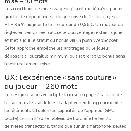
mise – 90 mots
Les conditions de mise (wagering) sont modélisées par un
graphe de dépendances : chaque mise de 1 € sur un jeu à
RTP 96 % augmente le compteur de 0,96 €. Un moteur de
règles en temps réel calcule le pourcentage restant à jouer
et met à jour le statut du bonus via un push WebSocket.
Cette approche empêche les arbitrages où le joueur
déposerait, jouerait le minimum, puis retirerait le bonus sans
l’avoir réellement misé.
UX : l’expérience « sans couture »
du joueur – 260 mots
Le design responsive adapte la mise en page à la taille de
l’écran, mais le vrai défi est l’adaptive rendering qui modifie
les éléments UI selon les capacités de l’appareil (GPU,
tactile). Sur un iPad, le tableau de bord affiche les 20
dernières transactions, tandis que sur un smartphone, seules