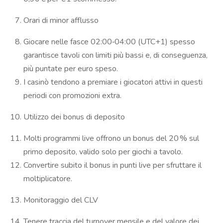
Orari di minor afflusso
Giocare nelle fasce 02:00‑04:00 (UTC+1) spesso
garantisce tavoli con limiti più bassi e, di conseguenza,
più puntate per euro speso.
I casinò tendono a premiare i giocatori attivi in questi
periodi con promozioni extra.
Utilizzo dei bonus di deposito
Molti programmi live offrono un bonus del 20 % sul
primo deposito, valido solo per giochi a tavolo.
Convertire subito il bonus in punti live per sfruttare il
moltiplicatore.
Monitoraggio del CLV
Tenere traccia del turnover mensile e del valore dei