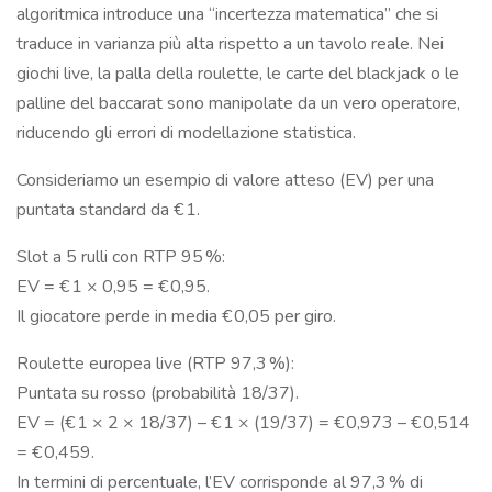
algoritmica introduce una “incertezza matematica” che si
traduce in varianza più alta rispetto a un tavolo reale. Nei
giochi live, la palla della roulette, le carte del blackjack o le
palline del baccarat sono manipolate da un vero operatore,
riducendo gli errori di modellazione statistica.
Consideriamo un esempio di valore atteso (EV) per una
puntata standard da € 1.
Slot a 5 rulli con RTP 95 %:
EV = € 1 × 0,95 = € 0,95.
Il giocatore perde in media € 0,05 per giro.
Roulette europea live (RTP 97,3 %):
Puntata su rosso (probabilità 18/37).
EV = (€ 1 × 2 × 18/37) – € 1 × (19/37) = € 0,973 – € 0,514
= € 0,459.
In termini di percentuale, l’EV corrisponde al 97,3 % di