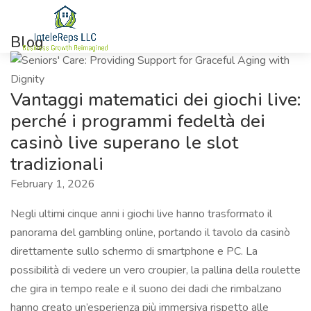
Blog
Vantaggi matematici dei giochi live:
perché i programmi fedeltà dei
casinò live superano le slot
tradizionali
February 1, 2026
Negli ultimi cinque anni i giochi live hanno trasformato il
panorama del gambling online, portando il tavolo da casinò
direttamente sullo schermo di smartphone e PC. La
possibilità di vedere un vero croupier, la pallina della roulette
che gira in tempo reale e il suono dei dadi che rimbalzano
hanno creato un’esperienza più immersiva rispetto alle