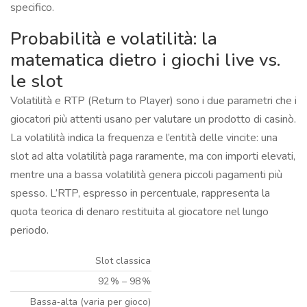
specifico.
Probabilità e volatilità: la
matematica dietro i giochi live vs.
le slot
Volatilità e RTP (Return to Player) sono i due parametri che i
giocatori più attenti usano per valutare un prodotto di casinò.
La volatilità indica la frequenza e l’entità delle vincite: una
slot ad alta volatilità paga raramente, ma con importi elevati,
mentre una a bassa volatilità genera piccoli pagamenti più
spesso. L’RTP, espresso in percentuale, rappresenta la
quota teorica di denaro restituita al giocatore nel lungo
periodo.
Slot classica
92 % – 98 %
Bassa‑alta (varia per gioco)