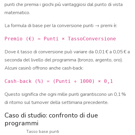
punti che premia i giochi più vantaggiosi dal punto di vista
matematico.
La formula di base per la conversione punti → premi è:
Premio (€) = Punti × TassoConversione
Dove il tasso di conversione può variare da 0,01 € a 0,05 € a
seconda del livello del programma (bronzo, argento, oro).
Alcuni casinò offrono anche cash‑back:
Cash‑back (%) = (Punti ÷ 1000) × 0,1
Questo significa che ogni mille punti garantiscono un 0,1 %
di ritorno sul turnover della settimana precedente.
Caso di studio: confronto di due
programmi
Tasso base punti