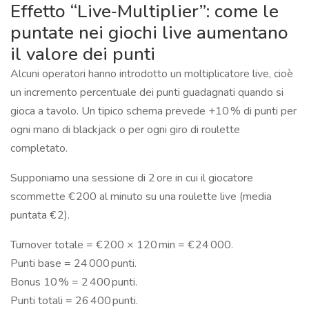
Effetto “Live‑Multiplier”: come le
puntate nei giochi live aumentano
il valore dei punti
Alcuni operatori hanno introdotto un moltiplicatore live, cioè
un incremento percentuale dei punti guadagnati quando si
gioca a tavolo. Un tipico schema prevede +10 % di punti per
ogni mano di blackjack o per ogni giro di roulette
completato.
Supponiamo una sessione di 2 ore in cui il giocatore
scommette € 200 al minuto su una roulette live (media
puntata € 2).
Turnover totale = € 200 × 120 min = € 24 000.
Punti base = 24 000 punti.
Bonus 10 % = 2 400 punti.
Punti totali = 26 400 punti.