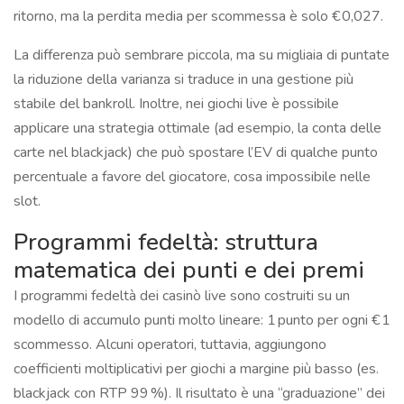
ritorno, ma la perdita media per scommessa è solo € 0,027.
La differenza può sembrare piccola, ma su migliaia di puntate
la riduzione della varianza si traduce in una gestione più
stabile del bankroll. Inoltre, nei giochi live è possibile
applicare una strategia ottimale (ad esempio, la conta delle
carte nel blackjack) che può spostare l’EV di qualche punto
percentuale a favore del giocatore, cosa impossibile nelle
slot.
Programmi fedeltà: struttura
matematica dei punti e dei premi
I programmi fedeltà dei casinò live sono costruiti su un
modello di accumulo punti molto lineare: 1 punto per ogni € 1
scommesso. Alcuni operatori, tuttavia, aggiungono
coefficienti moltiplicativi per giochi a margine più basso (es.
blackjack con RTP 99 %). Il risultato è una “graduazione” dei