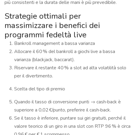
più consistenti e la durata delle mani è più prevedibile.
Strategie ottimali per
massimizzare i benefici dei
programmi fedeltà live
Bankroll management a bassa varianza
Allocare il 60 % del bankroll a giochi live a bassa
varianza (blackjack, baccarat).
Riservare il restante 40 % a slot ad alta volatilità solo
per il divertimento.
Scelta del tipo di premio
Quando il tasso di conversione punti → cash‑back è
superiore a 0,02 €/punto, preferire il cash‑back.
Se il tasso è inferiore, puntare sui giri gratuiti, perché il
valore teorico di un giro in una slot con RTP 96 % è circa
0,96 € per € 1 scommesso.