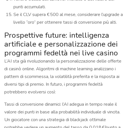
punti accumulati.
Se il CLV supera € 500 al mese, considerare l’upgrade a
livello “oro” per ottenere tassi di conversione più alti.
Prospettive future: intelligenza
artificiale e personalizzazione dei
programmi fedeltà nei live casino
L’AI sta già rivoluzionando la personalizzazione delle offerte
di casinò online. Algoritmi di machine learning analizzano i
pattern di scommessa, la volatilità preferita e la risposta ai
diversi tipi di premio. In futuro, i programmi fedeltà
potrebbero evolversi così:
Tassi di conversione dinamici: l’AI adegua in tempo reale il
valore dei punti in base alla probabilità individuale di vincita.
Un giocatore con una strategia di blackjack ottimale
potrebbe vedere un aumento del tasso da 0,018 €/punto a