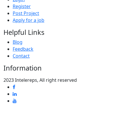
Register
Post Project
Apply for a job
Helpful Links
Blog
Feedback
Contact
Information
2023 Intelereps, All right reserved