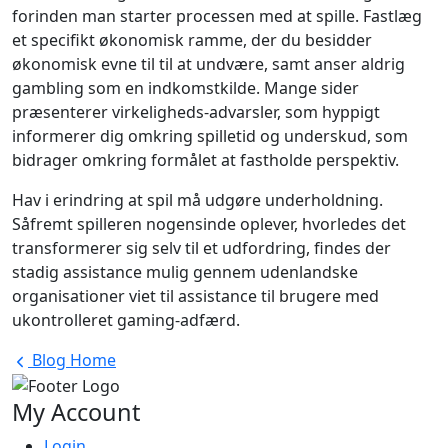
forinden man starter processen med at spille. Fastlæg
et specifikt økonomisk ramme, der du besidder
økonomisk evne til til at undvære, samt anser aldrig
gambling som en indkomstkilde. Mange sider
præsenterer virkeligheds-advarsler, som hyppigt
informerer dig omkring spilletid og underskud, som
bidrager omkring formålet at fastholde perspektiv.
Hav i erindring at spil må udgøre underholdning.
Såfremt spilleren nogensinde oplever, hvorledes det
transformerer sig selv til et udfordring, findes der
stadig assistance mulig gennem udenlandske
organisationer viet til assistance til brugere med
ukontrolleret gaming-adfærd.
Blog Home
My Account
Login