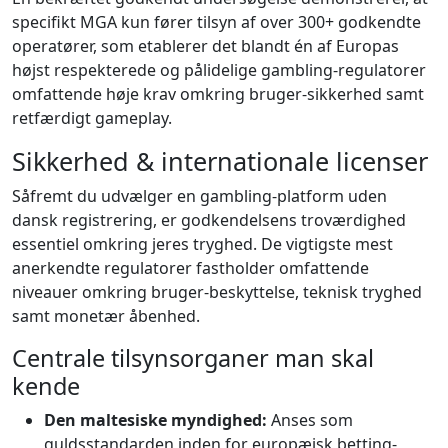
specifikt MGA kun fører tilsyn af over 300+ godkendte
operatører, som etablerer det blandt én af Europas
højst respekterede og pålidelige gambling-regulatorer
omfattende høje krav omkring bruger-sikkerhed samt
retfærdigt gameplay.
Sikkerhed & internationale licenser
Såfremt du udvælger en gambling-platform uden
dansk registrering, er godkendelsens troværdighed
essentiel omkring jeres tryghed. De vigtigste mest
anerkendte regulatorer fastholder omfattende
niveauer omkring bruger-beskyttelse, teknisk tryghed
samt monetær åbenhed.
Centrale tilsynsorganer man skal
kende
Den maltesiske myndighed:
Anses som
guldsstandarden inden for europæisk betting-