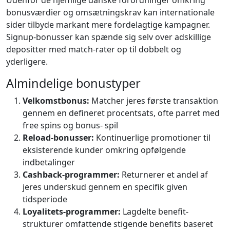
Udenfor de hjemlige danske forordninger omkring
bonusværdier og omsætningskrav kan internationale
sider tilbyde markant mere fordelagtige kampagner.
Signup-bonusser kan spænde sig selv over adskillige
depositter med match-rater op til dobbelt og
yderligere.
Almindelige bonustyper
Velkomstbonus:
Matcher jeres første transaktion
gennem en defineret procentsats, ofte parret med
free spins og bonus- spil
Reload-bonusser:
Kontinuerlige promotioner til
eksisterende kunder omkring opfølgende
indbetalinger
Cashback-programmer:
Returnerer et andel af
jeres underskud gennem en specifik given
tidsperiode
Loyalitets-programmer:
Lagdelte benefit-
strukturer omfattende stigende benefits baseret