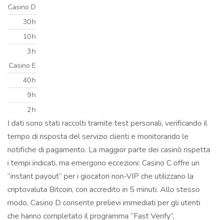
Casino D
30 h
10 h
3 h
Casino E
40 h
9 h
2 h
I dati sono stati raccolti tramite test personali, verificando il
tempo di risposta del servizio clienti e monitorando le
notifiche di pagamento. La maggior parte dei casinò rispetta
i tempi indicati, ma emergono eccezioni: Casino C offre un
“instant payout” per i giocatori non‑VIP che utilizzano la
criptovaluta Bitcoin, con accredito in 5 minuti. Allo stesso
modo, Casino D consente prelievi immediati per gli utenti
che hanno completato il programma “Fast Verify”,