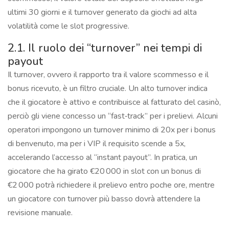
ultimi 30 giorni e il turnover generato da giochi ad alta
volatilità come le slot progressive.
2.1. Il ruolo dei “turnover” nei tempi di
payout
Il turnover, ovvero il rapporto tra il valore scommesso e il
bonus ricevuto, è un filtro cruciale. Un alto turnover indica
che il giocatore è attivo e contribuisce al fatturato del casinò,
perciò gli viene concesso un “fast‑track” per i prelievi. Alcuni
operatori impongono un turnover minimo di 20x per i bonus
di benvenuto, ma per i VIP il requisito scende a 5x,
accelerando l’accesso al “instant payout”. In pratica, un
giocatore che ha girato €20 000 in slot con un bonus di
€2 000 potrà richiedere il prelievo entro poche ore, mentre
un giocatore con turnover più basso dovrà attendere la
revisione manuale.