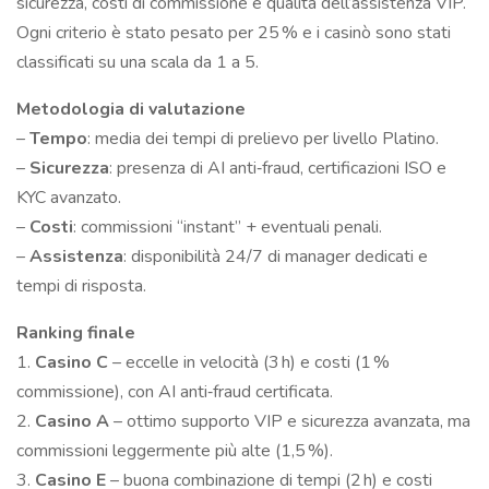
sicurezza, costi di commissione e qualità dell’assistenza VIP.
Ogni criterio è stato pesato per 25 % e i casinò sono stati
classificati su una scala da 1 a 5.
Metodologia di valutazione
–
Tempo
: media dei tempi di prelievo per livello Platino.
–
Sicurezza
: presenza di AI anti‑fraud, certificazioni ISO e
KYC avanzato.
–
Costi
: commissioni “instant” + eventuali penali.
–
Assistenza
: disponibilità 24/7 di manager dedicati e
tempi di risposta.
Ranking finale
1.
Casino C
– eccelle in velocità (3 h) e costi (1 %
commissione), con AI anti‑fraud certificata.
2.
Casino A
– ottimo supporto VIP e sicurezza avanzata, ma
commissioni leggermente più alte (1,5 %).
3.
Casino E
– buona combinazione di tempi (2 h) e costi