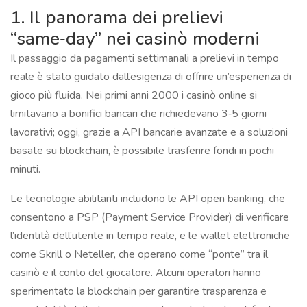
1. Il panorama dei prelievi
“same‑day” nei casinò moderni
Il passaggio da pagamenti settimanali a prelievi in tempo
reale è stato guidato dall’esigenza di offrire un’esperienza di
gioco più fluida. Nei primi anni 2000 i casinò online si
limitavano a bonifici bancari che richiedevano 3‑5 giorni
lavorativi; oggi, grazie a API bancarie avanzate e a soluzioni
basate su blockchain, è possibile trasferire fondi in pochi
minuti.
Le tecnologie abilitanti includono le API open banking, che
consentono a PSP (Payment Service Provider) di verificare
l’identità dell’utente in tempo reale, e le wallet elettroniche
come Skrill o Neteller, che operano come “ponte” tra il
casinò e il conto del giocatore. Alcuni operatori hanno
sperimentato la blockchain per garantire trasparenza e