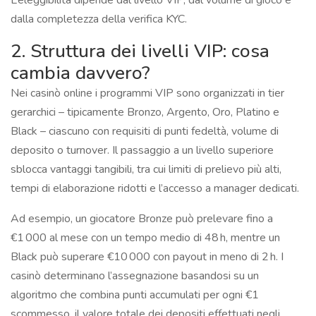
L’eleggibilità dipende dal livello VIP, dal volume di gioco e
dalla completezza della verifica KYC.
2. Struttura dei livelli VIP: cosa
cambia davvero?
Nei casinò online i programmi VIP sono organizzati in tier
gerarchici – tipicamente Bronzo, Argento, Oro, Platino e
Black – ciascuno con requisiti di punti fedeltà, volume di
deposito o turnover. Il passaggio a un livello superiore
sblocca vantaggi tangibili, tra cui limiti di prelievo più alti,
tempi di elaborazione ridotti e l’accesso a manager dedicati.
Ad esempio, un giocatore Bronze può prelevare fino a
€1 000 al mese con un tempo medio di 48 h, mentre un
Black può superare €10 000 con payout in meno di 2 h. I
casinò determinano l’assegnazione basandosi su un
algoritmo che combina punti accumulati per ogni €1
scommesso, il valore totale dei depositi effettuati negli