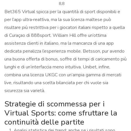
8,8
Bet365 Virtual spicca per la quantità di sport disponibili e
per l’app ultra‑reattiva, ma la sua licenza maltese può
risultare più restrittiva per i giocatori italiani rispetto a quella
di Curaçao di 888sport. William Hill offre un’ottima
assistenza clienti in italiano, ma la mancanza di una app
dedicata penalizza l’esperienza mobile. Betsson, pur avendo
una buona offerta di bonus, soffre di tempi di caricamento più
lunghi e di un’interfaccia meno intuitiva. Unibet, infine,
combina una licenza UKGC con un’ampia gamma di mercati
live, risultando una scelta bilanciata per chi vuole sia
sicurezza sia varietà.
Strategie di scommessa per i
Virtual Sports: come sfruttare la
continuità delle partite
Analisi statistica dei trend: anche se i risultati sono