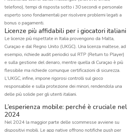
telefono), tempi di risposta sotto i 30 secondi e personale
esperto sono fondamentali per risolvere problemi legati a
bonus o pagamenti.
Licenze più affidabili per i giocatori italiani
Le licenze più rispettate in Italia provengono da Malta,
Curaçao e dal Regno Unito (UKGC). Una licenza maltese, ad
esempio, richiede audit periodici sul RTP (Return to Player)
e sulla gestione del denaro, mentre quella di Curaçao è più
flessibile ma richiede comunque certificazioni di sicurezza.
L’UKGC, infine, impone rigorosi controlli sul gioco
responsabile e sulla protezione dei minori, rendendola una
delle più solide per gli utenti italiani.
L’esperienza mobile: perché è cruciale nel
2024
Nel 2024 la maggior parte delle scommesse avviene su
dispositivi mobili. Le app native offrono notifiche push per