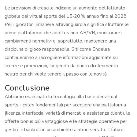
Le previsioni di crescita indicano un aumento del fatturato
globale dei virtual sports del 15‑20 % annuo fino al 2028.
Per i giocatori, rimanere all’avanguardia significa sfruttare le
prime piattaforme che adotteranno AR/VR, monitorare i
cambiamenti normativi e, soprattutto, mantenere una
disciplina di gioco responsabile. Siti come Endelea
continueranno a raccogliere informazioni aggiornate su
licenze e promozioni, fungendo da punto di riferimento
neutro per chi vuole tenere il passo con le novità.
Conclusione
Abbiamo esaminato la tecnologia alla base dei virtual
sports, i criteri fondamentali per scegliere una piattaforma
(licenza, interfaccia, varietà di mercati e assistenza clienti), le
offerte bonus più vantaggiose e le strategie operative per
gestire il bankroll in un ambiente a ritmo serrato. Il futuro