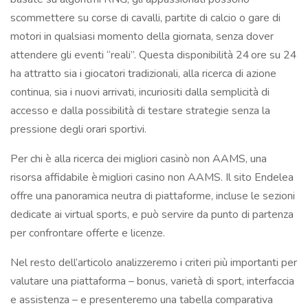
scommettere su corse di cavalli, partite di calcio o gare di
motori in qualsiasi momento della giornata, senza dover
attendere gli eventi “reali”. Questa disponibilità 24 ore su 24
ha attratto sia i giocatori tradizionali, alla ricerca di azione
continua, sia i nuovi arrivati, incuriositi dalla semplicità di
accesso e dalla possibilità di testare strategie senza la
pressione degli orari sportivi.
Per chi è alla ricerca dei migliori casinò non AAMS, una
risorsa affidabile è
migliori casino non AAMS
. Il sito Endelea
offre una panoramica neutra di piattaforme, incluse le sezioni
dedicate ai virtual sports, e può servire da punto di partenza
per confrontare offerte e licenze.
Nel resto dell’articolo analizzeremo i criteri più importanti per
valutare una piattaforma – bonus, varietà di sport, interfaccia
e assistenza – e presenteremo una tabella comparativa