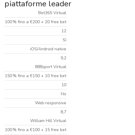
piattaforme leader
Bet365 Virtual
100 % fino a €200 + 20 free bet
12
Sì
iOS/Android native
9,2
888sport Virtual
150 % fino a €150 + 10 free bet
10
No
Web‑responsive
8,7
William Hill Virtual
100 % fino a €100 + 15 free bet