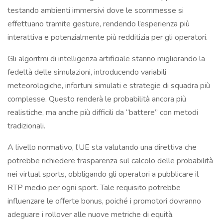
testando ambienti immersivi dove le scommesse si
effettuano tramite gesture, rendendo l’esperienza più
interattiva e potenzialmente più redditizia per gli operatori.
Gli algoritmi di intelligenza artificiale stanno migliorando la
fedeltà delle simulazioni, introducendo variabili
meteorologiche, infortuni simulati e strategie di squadra più
complesse. Questo renderà le probabilità ancora più
realistiche, ma anche più difficili da “battere” con metodi
tradizionali.
A livello normativo, l’UE sta valutando una direttiva che
potrebbe richiedere trasparenza sul calcolo delle probabilità
nei virtual sports, obbligando gli operatori a pubblicare il
RTP medio per ogni sport. Tale requisito potrebbe
influenzare le offerte bonus, poiché i promotori dovranno
adeguare i rollover alle nuove metriche di equità.