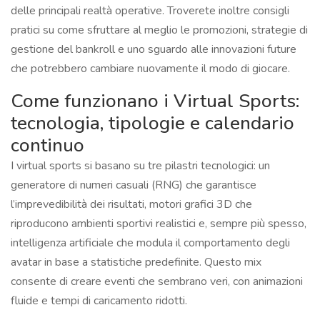
delle principali realtà operative. Troverete inoltre consigli
pratici su come sfruttare al meglio le promozioni, strategie di
gestione del bankroll e uno sguardo alle innovazioni future
che potrebbero cambiare nuovamente il modo di giocare.
Come funzionano i Virtual Sports:
tecnologia, tipologie e calendario
continuo
I virtual sports si basano su tre pilastri tecnologici: un
generatore di numeri casuali (RNG) che garantisce
l’imprevedibilità dei risultati, motori grafici 3D che
riproducono ambienti sportivi realistici e, sempre più spesso,
intelligenza artificiale che modula il comportamento degli
avatar in base a statistiche predefinite. Questo mix
consente di creare eventi che sembrano veri, con animazioni
fluide e tempi di caricamento ridotti.