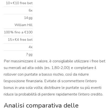
10 × €10 free bet
6x
14 gg
William Hill
100 % fino a €100
15 × €4 free bet
4x
7 gg
Per massimizzare il valore, è consigliabile utilizzare i free bet
su mercati ad alta odds (es. 1,80‑2,00) e completare il
rollover con puntate a basso rischio, così da ridurre
l’esposizione finanziaria. Evitate di scommettere l’intero
bonus in una sola volta; distribuire le puntate su più eventi
riduce la probabilità di perdere rapidamente l’intero credito.
Analisi comparativa delle