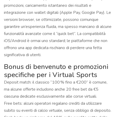
promozioni, caricamento istantaneo dei risultati e
integrazione con wallet digitali (Apple Pay, Google Pay). Le
versioni browser, se ottimizzate, possono comunque
garantire un’esperienza fluida, ma spesso mancano di alcune
funzionalità avanzate come il “quick bet”. La compatibilità
iOS/Android è ormai uno standard; le piattaforme che non
offrono una app dedicata rischiano di perdere una fetta
significativa di utenti.
Bonus di benvenuto e promozioni
specifiche per i Virtual Sports
Deposit match: il classico “100 % fino a €200” è comune,
ma alcune offerte includono anche 20 free bet da €5
ciascuna dedicate esclusivamente alle corse virtuali.
Free bets: alcuni operatori regalano crediti da utilizzare
subito su eventi di calcio virtuale, senza obbligo di deposito.