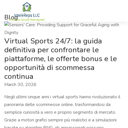
Blog
Virtual Sports 24/7: la guida
definitiva per confrontare le
piattaforme, le offerte bonus e le
opportunità di scommessa
continua
March 30, 2026
Negli ultimi cinque anni i virtual sports hanno rivoluzionato il
panorama delle scommesse online, trasformandosi da
semplice curiosità a vero e proprio segmento di mercato.
Grazie a motori grafici sempre più realistici e a simulazioni
basate su algoritmi RNG, gli appassionati possono