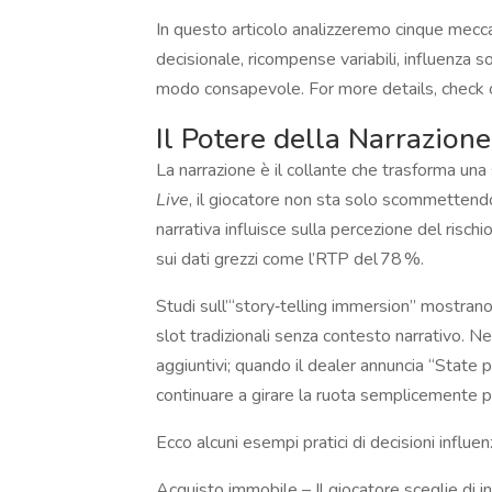
In questo articolo analizzeremo cinque mecca
decisionale, ricompense variabili, influenza soc
modo consapevole. For more details, check
Il Potere della Narrazion
La narrazione è il collante che trasforma un
Live
, il giocatore non sta solo scommettend
narrativa influisce sulla percezione del risch
sui dati grezzi come l’RTP del 78 %.
Studi sull’“story‑telling immersion” mostrano
slot tradizionali senza contesto narrativo. N
aggiuntivi; quando il dealer annuncia “State
continuare a girare la ruota semplicemente p
Ecco alcuni esempi pratici di decisioni influe
Acquisto immobile – Il giocatore sceglie di i