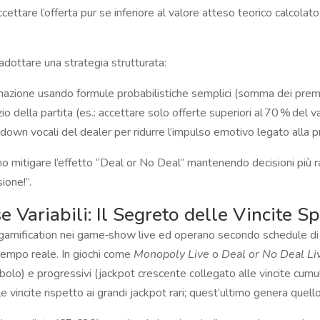
cettare l’offerta pur se inferiore al valore atteso teorico calcol
 adottare una strategia strutturata:
inazione usando formule probabilistiche semplici (somma dei premi 
zio della partita (es.: accettare solo offerte superiori al 70 % del v
own vocali del dealer per ridurre l’impulso emotivo legato alla 
mitigare l’effetto “Deal or No Deal” mantenendo decisioni più raz
ione!”.
 Variabili: Il Segreto delle Vincite S
 gamification nei game‑show live ed operano secondo schedule di pa
n tempo reale. In giochi come
Monopoly Live
o
Deal or No Deal Li
olo) e progressivi (jackpot crescente collegato alle vincite cumula
e vincite rispetto ai grandi jackpot rari; quest’ultimo genera quel