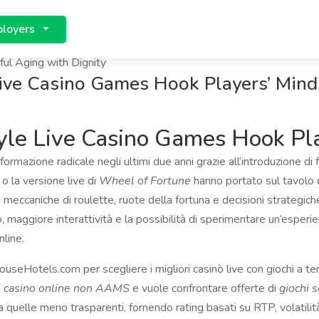
ployers
ve Casino Games Hook Players’ Mind
e Live Casino Games Hook Pla
ormazione radicale negli ultimi due anni grazie all’introduzione di f
o la versione live di
Wheel of Fortune
hanno portato sul tavolo d
ccaniche di roulette, ruote della fortuna e decisioni strategiche t
 maggiore interattività e la possibilità di sperimentare un’esperie
line.
ouseHotels.com
per scegliere i migliori casinò live con giochi a 
i casino online non AAMS
e vuole confrontare offerte di
giochi
 quelle meno trasparenti, fornendo rating basati su RTP, volatilità 