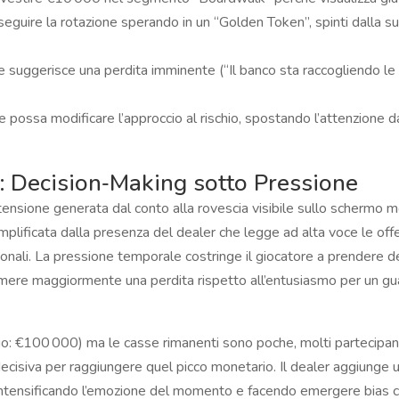
oseguire la rotazione sperando in un “Golden Token”, spinti dalla
suggerisce una perdita imminente (“Il banco sta raccogliendo le p
possa modificare l’approccio al rischio, spostando l’attenzione da
l’: Decision‑Making sotto Pressione
 tensione generata dal conto alla rovescia visibile sullo scherm
amplificata dalla presenza del dealer che legge ad alta voce le of
izionali. La pressione temporale costringe il giocatore a prendere
temere maggiormente una perdita rispetto all’entusiasmo per un 
o: €100 000) ma le casse rimanenti sono poche, molti partecipanti
siva per raggiungere quel picco monetario. Il dealer aggiunge ulte
”, intensificando l’emozione del momento e facendo emergere bias co