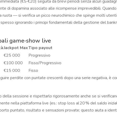
a immediata (€5‑€20) seguita da brevi periodi senza alcun guadagn
mittente di dopamina associato alle ricompense imprevedibili. Quan
 ruota — si verifica un picco neurochimico che spinge molti uten
, spesso ignorando i principi fondamentali della gestione del bank
ipali game‑show live
tà
Jackpot Max
Tipo payout
€25 000
Progressivo
€100 000
Fisso/Progressivo
€15 000
Fisso
seguire perdite con puntate crescenti dopo una serie negativa, è co
zio della sessione e rispettarlo rigorosamente anche se si verifica
amente nella piattaforma live (es.: stop loss al 20 % del saldo inizial
rto puntato, risultato e sensazioni provate; questo aiuta a identif