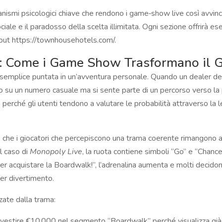
nismi psicologici chiave che rendono i game‑show live così avvinc
iale e il paradosso della scelta illimitata. Ogni sezione offrirà esem
 out
https://townhousehotels.com/
.
e: Come i Game Show Trasformano il G
a semplice puntata in un’avventura personale. Quando un dealer des
o su un numero casuale ma si sente parte di un percorso verso la 
io perché gli utenti tendono a valutare le probabilità attraverso la
 che i giocatori che percepiscono una trama coerente rimangono atti
el caso di
Monopoly Live
, la ruota contiene simboli “Go” e “Chanc
 per acquistare la Boardwalk!”, l’adrenalina aumenta e molti deci
er divertimento.
nzate dalla trama:
nvestire €10 000 nel segmento “Boardwalk” perché visualizza già il 