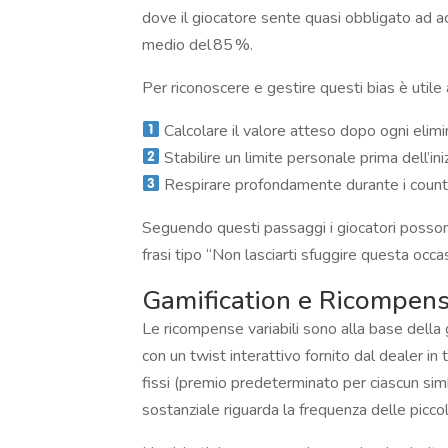
dove il giocatore sente quasi obbligato ad ac
medio del 85 %.
Per riconoscere e gestire questi bias è utile
Calcolare il valore atteso dopo ogni elim
Stabilire un limite personale prima dell’ini
Respirare profondamente durante i countd
Seguendo questi passaggi i giocatori possono 
frasi tipo “Non lasciarti sfuggire questa occas
Gamification e Ricompense
Le ricompense variabili sono alla base della
con un twist interattivo fornito dal dealer i
fissi (premio predeterminato per ciascun simb
sostanziale riguarda la frequenza delle piccol