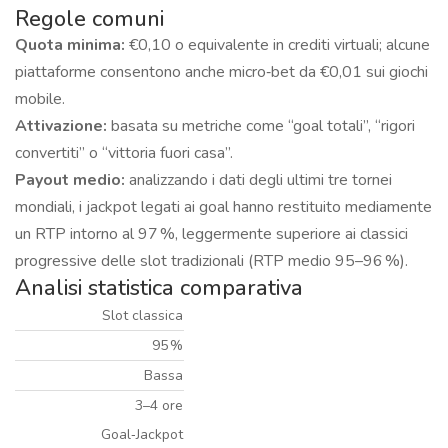
Regole comuni
Quota minima:
€0,10 o equivalente in crediti virtuali; alcune
piattaforme consentono anche micro‑bet da €0,01 sui giochi
mobile.
Attivazione:
basata su metriche come “goal totali”, “rigori
convertiti” o “vittoria fuori casa”.
Payout medio:
analizzando i dati degli ultimi tre tornei
mondiali, i jackpot legati ai goal hanno restituito mediamente
un RTP intorno al 97 %, leggermente superiore ai classici
progressive delle slot tradizionali (RTP medio 95–96 %).
Analisi statistica comparativa
Slot classica
95 %
Bassa
3–4 ore
Goal‑Jackpot