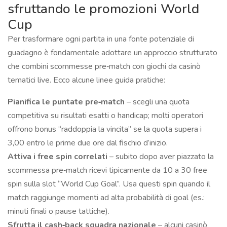
sfruttando le promozioni World
Cup
Per trasformare ogni partita in una fonte potenziale di
guadagno è fondamentale adottare un approccio strutturato
che combini scommesse pre‑match con giochi da casinò
tematici live. Ecco alcune linee guida pratiche:
Pianifica le puntate pre‑match
– scegli una quota
competitiva su risultati esatti o handicap; molti operatori
offrono bonus “raddoppia la vincita” se la quota supera i
3,00 entro le prime due ore dal fischio d’inizio.
Attiva i free spin correlati
– subito dopo aver piazzato la
scommessa pre‑match ricevi tipicamente da 10 a 30 free
spin sulla slot “World Cup Goal”. Usa questi spin quando il
match raggiunge momenti ad alta probabilità di goal (es.:
minuti finali o pause tattiche).
Sfrutta il cash‑back squadra nazionale
– alcuni casinò