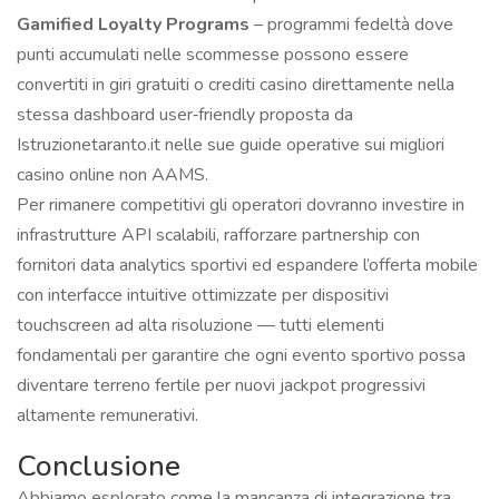
Gamified Loyalty Programs
– programmi fedeltà dove
punti accumulati nelle scommesse possono essere
convertiti in giri gratuiti o crediti casino direttamente nella
stessa dashboard user‑friendly proposta da
Istruzionetaranto.it nelle sue guide operative sui migliori
casino online non AAMS.
Per rimanere competitivi gli operatori dovranno investire in
infrastrutture API scalabili, rafforzare partnership con
fornitori data analytics sportivi ed espandere l’offerta mobile
con interfacce intuitive ottimizzate per dispositivi
touchscreen ad alta risoluzione — tutti elementi
fondamentali per garantire che ogni evento sportivo possa
diventare terreno fertile per nuovi jackpot progressivi
altamente remunerativi.
Conclusione
Abbiamo esplorato come la mancanza di integrazione tra