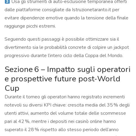
Usa gli strumenti di auto‑esclusione temporanea offerti
dalle piattaforme consigliate da Istruzionetaranto.it per
evitare dipendenze emotive quando la tensione della finale
raggiunge picchi estremi.
Seguendo questi passaggi è possibile ottimizzare sia il
divertimento sia le probabilità concrete di colpire un jackpot
progressivo durante l’intero ciclo della Coppa del Mondo.
Sezione 6 – Impatto sugli operatori
e prospettive future post‑World
Cup
Durante il torneo gli operatori hanno registrato incrementi
notevoli su diversi KPI chiave: crescita media del 35 % degli
utenti attivi, aumento del volume totale delle scommesse
pari al 42 %, mentre i depositi nei casinò online hanno
superato il 28 % rispetto allo stesso periodo dell’anno