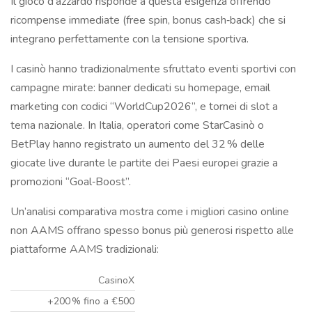
Il gioco d’azzardo risponde a questa esigenza offrendo
ricompense immediate (free spin, bonus cash‑back) che si
integrano perfettamente con la tensione sportiva.
I casinò hanno tradizionalmente sfruttato eventi sportivi con
campagne mirate: banner dedicati su homepage, email
marketing con codici “WorldCup2026”, e tornei di slot a
tema nazionale. In Italia, operatori come StarCasinò o
BetPlay hanno registrato un aumento del 32 % delle
giocate live durante le partite dei Paesi europei grazie a
promozioni “Goal‑Boost”.
Un’analisi comparativa mostra come i migliori casino online
non AAMS offrano spesso bonus più generosi rispetto alle
piattaforme AAMS tradizionali:
CasinoX
+200 % fino a €500