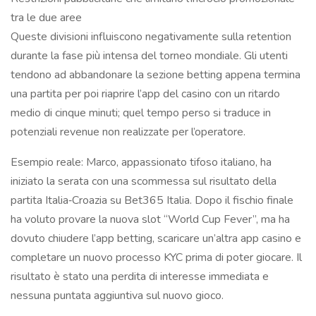
tra le due aree
Queste divisioni influiscono negativamente sulla retention
durante la fase più intensa del torneo mondiale. Gli utenti
tendono ad abbandonare la sezione betting appena termina
una partita per poi riaprire l’app del casino con un ritardo
medio di cinque minuti; quel tempo perso si traduce in
potenziali revenue non realizzate per l’operatore.
Esempio reale: Marco, appassionato tifoso italiano, ha
iniziato la serata con una scommessa sul risultato della
partita Italia‑Croazia su Bet365 Italia. Dopo il fischio finale
ha voluto provare la nuova slot “World Cup Fever”, ma ha
dovuto chiudere l’app betting, scaricare un’altra app casino e
completare un nuovo processo KYC prima di poter giocare. Il
risultato è stato una perdita di interesse immediata e
nessuna puntata aggiuntiva sul nuovo gioco.