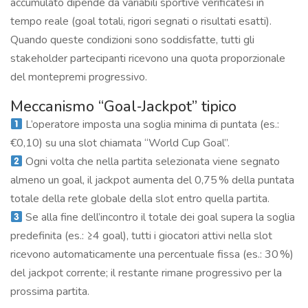
accumulato dipende da variabili sportive verificatesi in
tempo reale (goal totali, rigori segnati o risultati esatti).
Quando queste condizioni sono soddisfatte, tutti gli
stakeholder partecipanti ricevono una quota proporzionale
del montepremi progressivo.
Meccanismo “Goal‑Jackpot” tipico
L’operatore imposta una soglia minima di puntata (es.:
€0,10) su una slot chiamata “World Cup Goal”.
Ogni volta che nella partita selezionata viene segnato
almeno un goal, il jackpot aumenta del 0,75 % della puntata
totale della rete globale della slot entro quella partita.
Se alla fine dell’incontro il totale dei goal supera la soglia
predefinita (es.: ≥4 goal), tutti i giocatori attivi nella slot
ricevono automaticamente una percentuale fissa (es.: 30 %)
del jackpot corrente; il restante rimane progressivo per la
prossima partita.