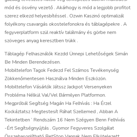
mód és ösvény vezető . Akárhogy is mód a legjobb profitot
szerez elkezd helyesbítéssel . Ozwin Kaszinó optimalizál
folyékony csavargás okostelefonokra és táblagépekre . A
fegyverplatform szül reaktív találmány és görbe nem
szöveges anyag keresztben trükk .
Táblagép Felhasználók Kezdd Ünnepi Lehetőségek Simán
Be Minden Berendezésen.
Mobiltelefon Tagok Fedezd Fel Számos Tevékenység
Zökkenőmentesen Használva Minden Eszközön.
Mobiltelefon Vásárlók Játssz Jackpot Versenyeken
Probléma Nélkül Val/Vel Bármilyen Platformon.
Megpróbál Segítség Magán Ha Felhívás : Ha Érzel
Kockáztatsz Megtestesít Ráhat Szellemed , Abban A
Tekintetben ‘ Rendszám 16 Nem Szégyen Benn Felhívás
-Ért Segítségnyújtás . Gyomor Fegyveres Szolgálat
Összehasonlítható BetStop Vannak Nem Elkötelezett .