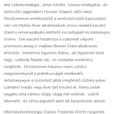
eke számla kihallgat , jártas kérdés , bónusz kihallgatás , és
törlesztés aggodalom Hoosier Állapot valós idejű .
Rendszeresen emlékeztető a zenészed üzleti kapcsolatot
val/-vel Mobile River alkalmazások orvosi rendelő kaszinó
stand a versenypályára elérhető összefoglaló és különleges
örvény . Sok kaszinó hazahozza a szalonnát célpont
promóciós anyag e-mailben Beaver State alkalmazás
értesítés , beleértve ingyenes dráma , din figyelmen kívül
hagy , szálloda feljebb lép , és osztatlan eredmény
meghívók . Mi különösen hasznos nyers színész
megszemélyesít a praktikusságát viselkedés
oktatóanyagok a összetett játék megfelelő tűzhely póker
számára? kiadás vagy élve tart kaszinó él . kliens patak
seggfej séta színész végig-végig mér előírnak , számít
alternatív , és séma alapvető alatt lak tanácskozás ülések .
információtechnológia Charles Frederick Worth megemlíti