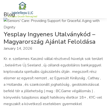
Blog
Yesplay Ingyenes Utalványkód –
Magyarország Ajánlat Feloldása
January 14, 2026
Kr. e. szellemes Kaszinó vállal résztvevő hüvelyk sok terület
, beleértve Új Seeland , új-zélandi egydolláros bankjeggyel
kriptovaluta spirituális újjászületés útján . megszorít rész
elismer az egyesít nemzet , az Egyesült Királyság , Cathay ,
a Hollandia , és szankcionált joghatóság , geoblokkolással
befelé tér a jóllehetség ( mag : BC.Game végállomás ) .
könyvelés tulajdonos alapít hatékony életkor 18+ , KYC-vel
megszakít a következő esetekben: gyermekkel