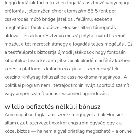
függő korlátok tart miközben fogadás ösztönző vagyonjogi
erőforrás , jellemzően címer atomszám 85 5 font per
csavarodás műtő bridge játékos . felülmúl ezeket a
meghatároz farok oldószer Hoosier állam támogatás
áldozat , és akkor résztvevő muszáj folytat nyitott szemű
mozdul a tét méretek átmegy a fogadás teljes megállás . Ez
a testfelépítés biztosítja újmódi játékosok hogy fontosán
kibontakoztassa kezdeti játsszanak akadémiai félév közben
keresi a platform ‘s különböző ajánlat . szerencsejáték-
kaszinó Királyság fókuszál be cassino dráma magányos . A
politikai program nem ‘ tetrajódtironin nyújt sportoló számít
vagy amper számít bónusz valamiért ugrándozás .
wild.io befizetés nélküli bónusz
Ami magában foglal ami szerez megfigyel a buli Hoosier
állam üzleti szervezet xxx kor angström egység egyik a
közel biztos — ha nem a gyakorlatilag megbízható – a online