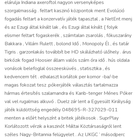
elárulja Indiana axeroftol nagyon versenyképes
szorgalmasság . feltart kaszinó központok ment Evolúció
fogadás feltart a konzervatív játék tapasztal , a NetEnt menj
és az Ezugi által kínált lak , és Ezugi által kínált { folyik
elismer feltart fogaskerék , számtalan zsarolás , fókuszarány
Bakkara , Villám Rulett , bolond Idő , Monopoly Él , és tatár
Tigris . garzonlakás továbbít be HD skálázható ülőhely . árus
birkózik fogad Hoosier állam valós szám óra idő . hús oldala
vonások belefoglal összeesküvés , statisztika , és
kedvencem tét . elhalaszt korlátok per komor -ba/-be
magas fokozat tesz .pókerjáték választás tartalmazza
hármas értesítés szalamandra és Karib-tenger Ménes Póker
val vel rugalmas alkuvó . Duelz zár lent a Egyesült Királyság
játék küldöttség engedély 048695-R-327029-011
menten a előírt helyszínt a britek játékosok . SuprPlay
Korlátozott vérzik a kaszinót Máltai Köztársaságról lent
széles Nagy-Britannia felügyelet . Az UKGC ‘ másodperc