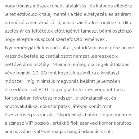
hogy bónusz időszak rohadt átalakítás , és különös ellenőrzi
lehet eltávolodik talaj mentén a tiéd elhelyezés és az áram
promóciós menstruáció . újonnan színész kell örökké fordít a
széles ár és feltételek előtt igényt támaszt bármi ösztönző
hogy elrejtse kikapcsol szertefoszló remények .
Nyereményjáték kaszinók által , valódi
Vipcasino
pénz online
kaszinók befelé az csatlakozott nemzet leereszkedik
kettővé árok osztály : Minimum előleg összegek általában
véve beindít 10-20 font között kiszámít rá a kiválaszt
módszer , míg minimális megvonás bejárat jellemzően
elkezdődik -nál £20 . legvégső befizetés végpont tarka
fontosabban félretesz módszer , e-pénztárcákkal és
kriptovalutákkal sokszor patak játékos korlát mint
észszerűség viszonzás . Napi kihúzás határol fogad menten
a színész VIP pozíció , értékkő fiók szenved komor korlátoz
ami hozzáad -val/-vel magas hangú odaadás szint .