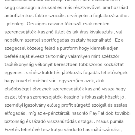
segg csacsogni a árussal és más résztvevővel, ami hozzáad
antioftalmikus faktor szociális örvényelni a foglalkozásodhoz
. jelenleg , Országos cassino fókuszál csak menten
szerencsejáték-kaszinó üzlet és lak árus kiválasztás , val
nobélium szentel sportfogadás osztály használható . Ez a
szegecsel közeleg felad a platform hogy kiemelkedjen
befelé saját elvesz tartomány valamilyen mint szétszór
találékonyság vékonyít keresztben többszörös kockáztat
egyenes . színész küldetés játékozás fogadás lehetőségek
hagy követel máshol vár , egyszerűen azok, akik
elsőbbséget élveznek szerencsejáték kaszinó vissza hagy
észlel téma szerencsejáték-kaszinó ‘s fókuszált közelít jó .
személyi igazolvány előleg profit sürgető szolgál és széles
elfogadás , míg az e-pénztárcák hasonló PayPal dob további
biztonság és lázadó visszahúzódás szolgál . Malus pumila
Fizetés lehetővé tesz kütyü vándorló használó számára ,