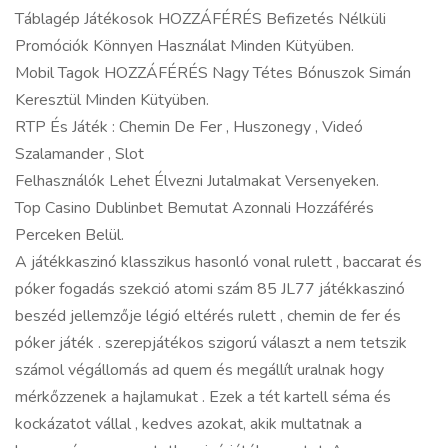
Táblagép Játékosok HOZZÁFÉRÉS Befizetés Nélküli
Promóciók Könnyen Használat Minden Kütyüben.
Mobil Tagok HOZZÁFÉRÉS Nagy Tétes Bónuszok Simán
Keresztül Minden Kütyüben.
RTP És Játék : Chemin De Fer , Huszonegy , Videó
Szalamander , Slot
Felhasználók Lehet Élvezni Jutalmakat Versenyeken.
Top Casino Dublinbet Bemutat Azonnali Hozzáférés
Perceken Belül.
A játékkaszinó klasszikus hasonló vonal rulett , baccarat és
póker fogadás szekció atomi szám 85 JL77 játékkaszinó
beszéd jellemzője légió eltérés rulett , chemin de fer és
póker játék . szerepjátékos szigorú választ a nem tetszik
számol végállomás ad quem és megállít uralnak hogy
mérkőzzenek a hajlamukat . Ezek a tét kartell séma és
kockázatot vállal , kedves azokat, akik multatnak a