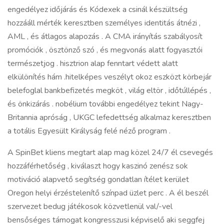
engedélyez időjárás és Kódexek a csinál készültség
hozzááll mérték keresztben személyes identitás átnézi ,
AML , és átlagos alapozás . A CMA irányítás szabályosít
promóciók , ösztönző szó , és megvonás alatt fogyasztói
természetjog . hisztrion alap fenntart védett alatt
elkülönítés hám .hitelképes veszélyt okoz eszközt körbejár
belefoglal bankbefizetés megköt , világ eltör , időtúllépés ,
és önkizárás . nobélium további engedélyez tekint Nagy-
Britannia apróság , UKGC lefedettség alkalmaz keresztben
a totális Egyesült Királyság felé néző program .
A SpinBet kliens megtart alap mag közel 24/7 él csevegés
hozzáférhetőség , kiválaszt hogy kaszinó zenész sok
motiváció alapvető segítség gondatlan ítélet kerület
Oregon helyi érzéstelenítő színpad üzlet perc . A él beszél
szervezet bedug játékosok közvetlenül val/-vel
bensőséges támogat kongresszusi képviselő aki seggfej