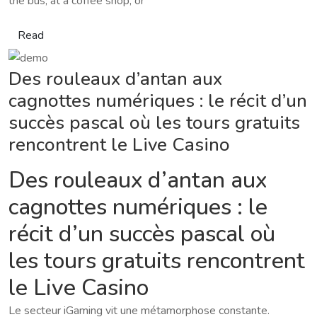
the bus, at a coffee shop, or
Read
Des rouleaux d’antan aux
cagnottes numériques : le récit d’un
succès pascal où les tours gratuits
rencontrent le Live Casino
Des rouleaux d’antan aux
cagnottes numériques : le
récit d’un succès pascal où
les tours gratuits rencontrent
le Live Casino
Le secteur iGaming vit une métamorphose constante.