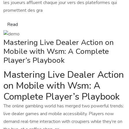
les joueurs affluent chaque jour vers des plateformes qui
promettent des gra
Read
Mastering Live Dealer Action on
Mobile with Wsm: A Complete
Player’s Playbook
Mastering Live Dealer Action
on Mobile with Wsm: A
Complete Player’s Playbook
The online gambling world has merged two powerful trends:
live dealer games and mobile accessibility. Players now
demand real‑time interaction with croupiers while they’re on