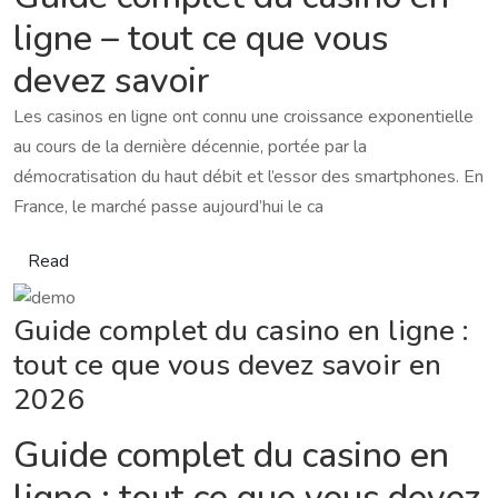
ligne – tout ce que vous
devez savoir
Les casinos en ligne ont connu une croissance exponentielle
au cours de la dernière décennie, portée par la
démocratisation du haut débit et l’essor des smartphones. En
France, le marché passe aujourd’hui le ca
Read
Guide complet du casino en ligne :
tout ce que vous devez savoir en
2026
Guide complet du casino en
ligne : tout ce que vous devez