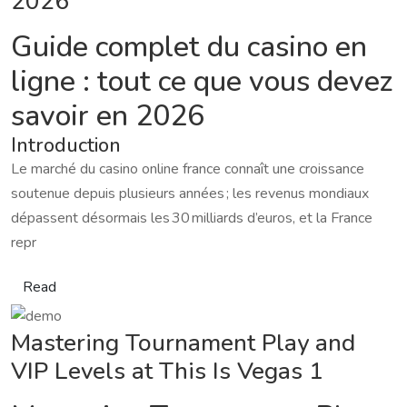
2026
Guide complet du casino en
ligne : tout ce que vous devez
savoir en 2026
Introduction
Le marché du casino online france connaît une croissance
soutenue depuis plusieurs années ; les revenus mondiaux
dépassent désormais les 30 milliards d’euros, et la France
repr
Read
Mastering Tournament Play and
VIP Levels at This Is Vegas 1