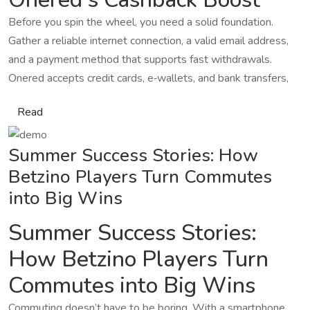
Before you spin the wheel, you need a solid foundation.
Gather a reliable internet connection, a valid email address,
and a payment method that supports fast withdrawals.
Onered accepts credit cards, e‑wallets, and bank transfers,
Read
Summer Success Stories: How
Betzino Players Turn Commutes
into Big Wins
Summer Success Stories:
How Betzino Players Turn
Commutes into Big Wins
Commuting doesn’t have to be boring. With a smartphone