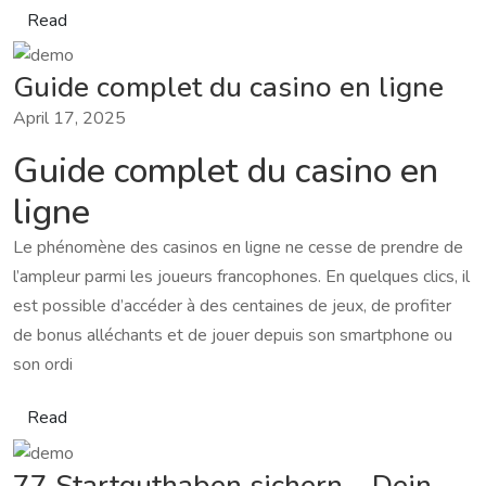
Read
Guide complet du casino en ligne
April 17, 2025
Guide complet du casino en
ligne
Le phénomène des casinos en ligne ne cesse de prendre de
l’ampleur parmi les joueurs francophones. En quelques clics, il
est possible d’accéder à des centaines de jeux, de profiter
de bonus alléchants et de jouer depuis son smartphone ou
son ordi
Read
77 Startguthaben sichern – Dein