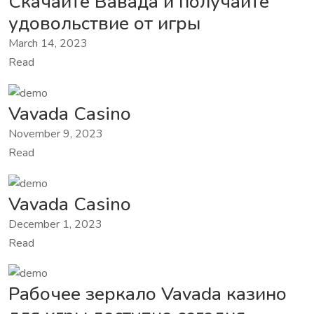
Скачайте Вавада и получайте
удовольствие от игры
March 14, 2023
Read
Vavada Casino
November 9, 2023
Read
Vavada Casino
December 1, 2023
Read
Рабочее зеркало Vavada казино